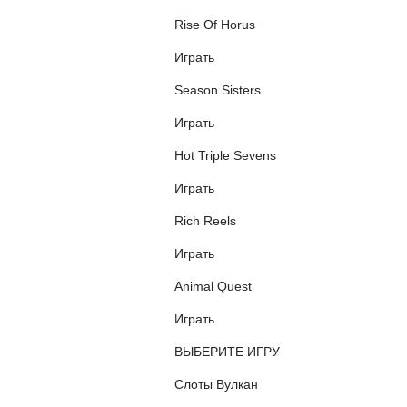
Rise Of Horus
Играть
Season Sisters
Играть
Hot Triple Sevens
Играть
Rich Reels
Играть
Animal Quest
Играть
ВЫБЕРИТЕ ИГРУ
Слоты Вулкан