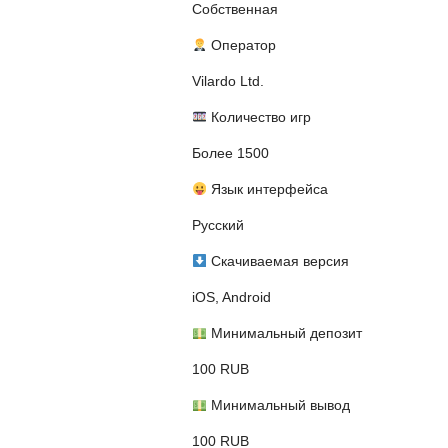
Собственная
Оператор
Vilardo Ltd.
Количество игр
Более 1500
Язык интерфейса
Русский
Скачиваемая версия
iOS, Android
Минимальный депозит
100 RUB
Минимальный вывод
100 RUB