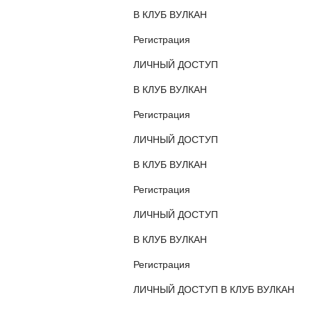
В КЛУБ ВУЛКАН
Регистрация
ЛИЧНЫЙ ДОСТУП
В КЛУБ ВУЛКАН
Регистрация
ЛИЧНЫЙ ДОСТУП
В КЛУБ ВУЛКАН
Регистрация
ЛИЧНЫЙ ДОСТУП
В КЛУБ ВУЛКАН
Регистрация
ЛИЧНЫЙ ДОСТУП В КЛУБ ВУЛКАН