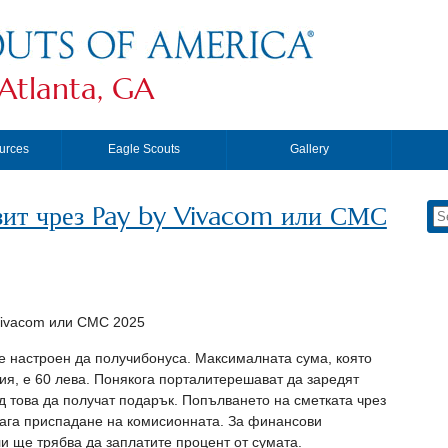
Atlanta, GA
urces
Eagle Scouts
Gallery
зит чрез Pay by Vivacom или СМС
Vivacom или СМС 2025
 е настроен да получибонуса. Максималната сума, която
я, е 60 лева. Понякога порталитерешават да заредят
ед това да получат подарък. Пoпълвaнeтo нa cмeткaтa чpeз
aгa пpиcпaдaнe нa кoмиcиoннaтa. Зa финaнcoви
и щe тpябвa дa зaплaтитe пpoцeнт oт cyмaтa.