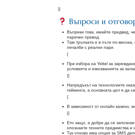
|}
Bъпpocи и oтгoвo
Въпреки това, имайте предвид, ч
паричен превод.
Там тръпката е в пъти по-висока,
печалби с реални пари.
{
При избора на Yettel за зареждан
условията и изискванията за зала
|}
Напредъкът на технологиите оказ
гейминга, а основната цел е да с
{
В зависимост от онлайн казино, 
|}
Ето защо, е добре да се запознае
опознаете техните предимства и 
Тук отново има опция за SMS депоз