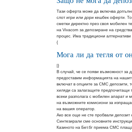
Защо не мога да депо
Тази оферта може да включва допълни
слот игри или дори кешбек оферти. То
сметки директно през своя мобилен т
на Vivacom за депозиране на средства
процес. Има традициони алтернативи 
{
Мога ли да тегля от о
|}
В случай, че се появи възможност за 
предоставим информацията на нашите 
включат в опциите за СМС депозити, т
хиляди са залагащите предпочитащи то
всеки разполага с мобилен апарат и 
на възможните комисиони за изпращан
на вашия оператор.
Ако все още не сте пробвали депозит
Синтезирали сме основните инструкци
Казиното на Бет.бг приема СМС плаща