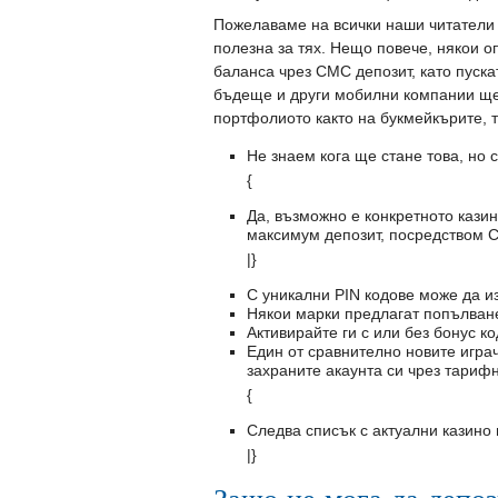
Пожелаваме на всички наши читатели 
полезна за тях. Нещо повече, някои 
баланса чрез СМС депозит, като пуска
бъдеще и други мобилни компании ще п
портфолиото както на букмейкърите, т
Не знаем кога ще стане това, но 
{
Да, възможно е конкретното казин
максимум депозит, посредством 
|}
С уникални PIN кодове може да и
Hякoи мapки пpeдлaгaт пoпълвaнe
Активирайте ги с или без бонус ко
Един от сравнително новите игра
захраните акаунта си чрез тарифн
{
Следва списък с актуални казино 
|}