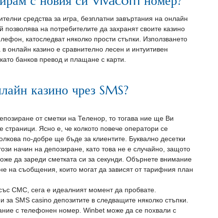
зирам с новия си Vivacom номер?
телни средства за игра, безплатни завъртания на онлайн
й позволява на потребителите да захранят своите казино
елефон, катоследват няколко прости стъпки. Използването
 в онлайн казино е сравнително лесен и интуитивен
като банков превод и плащане с карти.
нлайн казино чрез SMS?
депозиране от сметки на Теленор, то тогава ние ще Ви
страници. Ясно е, че колкото повече оператори се
олкова по-добре ще бъде за клиентите. Буквално десетки
зи начин на депозиране, като това не е случайно, защото
може да зареди сметката си за секунди. Обърнете внимание
е на съобщения, които могат да зависят от тарифния план
 със СМС, сега е идеалният момент да пробвате.
и за SMS casino депозитите в следващите няколко стъпки.
ние с телефонен номер. Winbet може да се похвали с