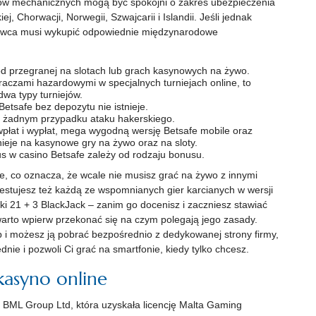
ów mechanicznych mogą być spokojni o zakres ubezpieczenia
, Chorwacji, Norwegii, Szwajcarii i Islandii. Jeśli jednak
rowca musi wykupić odpowiednie międzynarodowe
od przegranej na slotach lub grach kasynowych na żywo.
graczami hazardowymi w specjalnych turniejach online, to
dwa typy turniejów.
tsafe bez depozytu nie istnieje.
 o żadnym przypadku ataku hakerskiego.
płat i wypłat, mega wygodną wersję Betsafe mobile oraz
rnieje na kasynowe gry na żywo oraz na sloty.
onus w casino Betsafe zależy od rodzaju bonusu.
ne, co oznacza, że wcale nie musisz grać na żywo z innymi
stujesz też każdą ze wspomnianych gier karcianych w wersji
ki 21 + 3 BlackJack – zanim go docenisz i zaczniesz stawiać
arto wpierw przekonać się na czym polegają jego zasady.
p i możesz ją pobrać bezpośrednio z dedykowanej strony firmy,
dnie i pozwoli Ci grać na smartfonie, kiedy tylko chcesz.
 kasyno online
a BML Group Ltd, która uzyskała licencję Malta Gaming