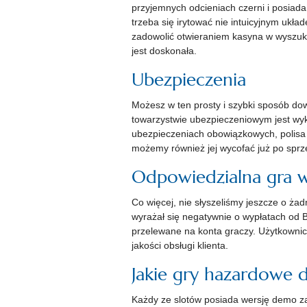
przyjemnych odcieniach czerni i posiad
trzeba się irytować nie intuicyjnym ukł
zadowolić otwieraniem kasyna w wyszuki
jest doskonała.
Ubezpieczenia
Możesz w ten prosty i szybki sposób dow
towarzystwie ubezpieczeniowym jest wyk
ubezpieczeniach obowiązkowych, polisa
możemy również jej wycofać już po sprz
Odpowiedzialna gra w
Co więcej, nie słyszeliśmy jeszcze o żad
wyrażał się negatywnie o wypłatach od 
przelewane na konta graczy. Użytkownic
jakości obsługi klienta.
Jakie gry hazardowe 
Każdy ze slotów posiada wersję demo za 