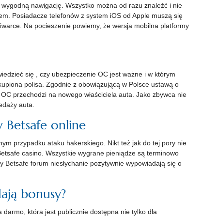
a wygodną nawigację. Wszystko można od razu znaleźć i nie
adem. Posiadacze telefonów z system iOS od Apple muszą się
warce. Na pocieszenie powiemy, że wersja mobilna platformy
iedzieć się , czy ubezpieczenie OC jest ważne i w którym
upiona polisa. Zgodnie z obowiązującą w Polsce ustawą o
 OC przechodzi na nowego właściciela auta. Jako zbywca nie
edaży auta.
 Betsafe online
nym przypadku ataku hakerskiego. Nikt też jak do tej pory nie
Betsafe casino. Wszystkie wygrane pieniądze są terminowo
y Betsafe forum niesłychanie pozytywnie wypowiadają się o
dają bonusy?
darmo, która jest publicznie dostępna nie tylko dla