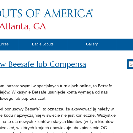
Atlanta, GA
urces
Eagle Scouts
Gallery
 w Beesafe lub Compensa
zami hazardowymi w specjalnych turniejach online, to Betsafe
niejów. W kasynie Betsafe usunięcie konta wymaga od nas
ilowego lub poprzez czat.
od bonusowy Betsafe”, to oznacza, że aktywować ją należy w
e kodu najzwyczajniej w świecie nie jest konieczne. Wszystkie
na te dla nowych klientów i stałych klientów (w tym klientów
wiedzieć, w których krajach obowiązuje ubezpieczenie OC