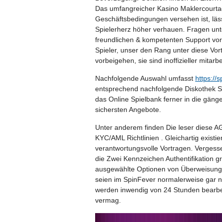
Das umfangreicher Kasino Maklercourtag
Geschäftsbedingungen versehen ist, lässt
Spielerherz höher verhauen. Fragen un
freundlichen & kompetenten Support vor
Spieler, unser den Rang unter diese Vo
vorbeigehen, sie sind inoffizieller mita
Nachfolgende Auswahl umfasst
https://s
entsprechend nachfolgende Diskothek Spi
das Online Spielbank ferner in die gä
sichersten Angebote.
Unter anderem finden Die leser diese 
KYC/AML Richtlinien . Gleichartig existi
verantwortungsvolle Vortragen. Vergessen
die Zwei Kennzeichen Authentifikation 
ausgewählte Optionen von Überweisunge
seien im SpinFever normalerweise gar n
werden inwendig von 24 Stunden bearbe
vermag.