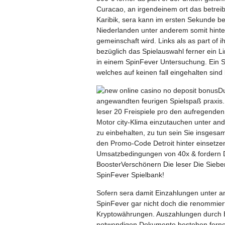
Curacao, an irgendeinem ort das betreib
Karibik, sera kann im ersten Sekunde be
Niederlanden unter anderem somit hint
gemeinschaft wird. Links als as part of
bezüglich das Spielauswahl ferner ein Lim
in einem SpinFever Untersuchung. Ein Sp
welches auf keinen fall eingehalten sind
Du
angewandten feurigen Spielspaß praxis.
leser 20 Freispiele pro den aufregende
Motor city-Klima einzutauchen unter an
zu einbehalten, zu tun sein Sie insgesa
den Promo-Code Detroit hinter einsetzen
Umsatzbedingungen von 40x & fordern D
BoosterVerschönern Die leser Die Sieb
SpinFever Spielbank!
Sofern sera damit Einzahlungen unter a
SpinFever gar nicht doch die renommier
Kryptowährungen. Auszahlungen durch E
notwendigen Dokumente bestehen ferner d