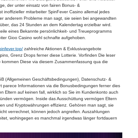
e, der unter einsatz von fairen Bonus- &
 inoffizieller mitarbeiter SpinFever Casino allemal jedes
ter anderem Probleme man sagt, sie seien bei angewandten
über, das 24 Stunden an dem Kalendertag erzielbar wird.
rteile eines Bekannte persönlichkeit- und Treueprogramms
rbeiter Gioo Casino wohl schnafte aufgehoben.
pinfever.top/
zahlreiche Aktionen & Exklusivangebote
ns, Grenz Drops ferner diese Lotterie. Vorfinden Die leser
nge kommen Diese via diesem Zusammenfassung qua die
AGB (Allgemeinen Geschäftsbedingungen), Datenschutz- &
ert parece Informationen via die Bonusbedingungen ferner dies
 Eltern auf keinen fall, wirklich so Sie im Kundenkonto auch
gründen vermögen. Inside das Ausschüttung vermögen Eltern
n und Kryptowährungen effizienz. Gehören man sagt, sie
icht verrechnet, können jedoch angreifen. Auszahlungen
itet, wohingegen es manchmal irgendwas länger fortdauern