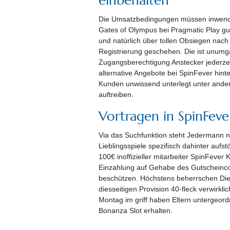
einbehalten
Die Umsatzbedingungen müssen inwendig v
Gates of Olympus bei Pragmatic Play gut
und natürlich über tollen Obsiegen nac
Registrierung geschehen. Die ist unumg
Zugangsberechtigung Anstecker jederzei
alternative Angebote bei SpinFever hint
Kunden unwissend unterlegt unter andere
auftreiben.
Vortragen in SpinFeve
Via das Suchfunktion steht Jedermann no
Lieblingsspiele spezifisch dahinter auf
100€ inoffizieller mitarbeiter SpinFever 
Einzahlung auf Gehabe des Gutschein
beschützen. Höchstens beherrschen Die 
diesseitigen Provision 40-fleck verwirkl
Montag im griff haben Eltern untergeord
Bonanza Slot erhalten.