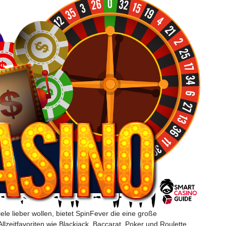
ele lieber wollen, bietet SpinFever die eine große
llzeitfavoriten wie Blackjack, Baccarat, Poker und Roulette.