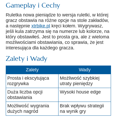
Gameplay i Cechy
Ruletka nowa pieniądze to wersja ruletki, w której
gracz obstawia na różne opcje na stole zakładów,
a następnie
xtrbike.pl
kręci kołem. Wygrywasz,
jeśli kula zatrzyma się na numerze lub kolorze, na
który obstawiłeś. Jest to prosta gra, ale z wieloma
możliwościami obstawiania, co sprawia, że jest
interesująca dla każdego gracza.
Zalety i Wady
Zalety
Wady
Prosta i ekscytująca
Możliwość szybkiej
rozgrywka
utraty pieniędzy
Duża liczba opcji
Wysoki house edge
obstawiania
Możliwość wygrania
Brak wpływu strategii
dużych nagród
na wynik gry