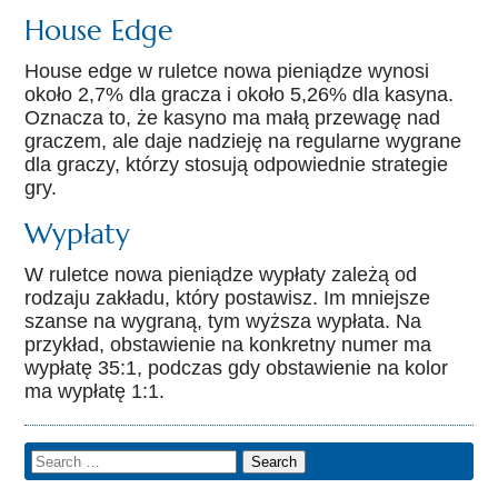
House Edge
House edge w ruletce nowa pieniądze wynosi
około 2,7% dla gracza i około 5,26% dla kasyna.
Oznacza to, że kasyno ma małą przewagę nad
graczem, ale daje nadzieję na regularne wygrane
dla graczy, którzy stosują odpowiednie strategie
gry.
Wypłaty
W ruletce nowa pieniądze wypłaty zależą od
rodzaju zakładu, który postawisz. Im mniejsze
szanse na wygraną, tym wyższa wypłata. Na
przykład, obstawienie na konkretny numer ma
wypłatę 35:1, podczas gdy obstawienie na kolor
ma wypłatę 1:1.