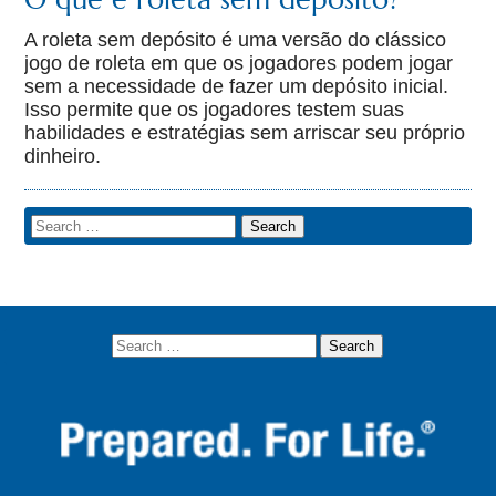
A roleta sem depósito é uma versão do clássico
jogo de roleta em que os jogadores podem jogar
sem a necessidade de fazer um depósito inicial.
Isso permite que os jogadores testem suas
habilidades e estratégias sem arriscar seu próprio
dinheiro.