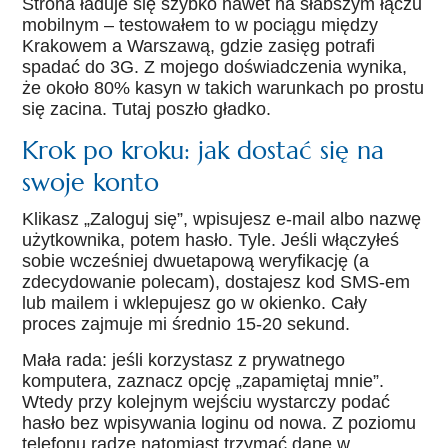
Strona ładuje się szybko nawet na słabszym łączu
mobilnym – testowałem to w pociągu między
Krakowem a Warszawą, gdzie zasięg potrafi
spadać do 3G. Z mojego doświadczenia wynika,
że około 80% kasyn w takich warunkach po prostu
się zacina. Tutaj poszło gładko.
Krok po kroku: jak dostać się na
swoje konto
Klikasz „Zaloguj się”, wpisujesz e-mail albo nazwę
użytkownika, potem hasło. Tyle. Jeśli włączyłeś
sobie wcześniej dwuetapową weryfikację (a
zdecydowanie polecam), dostajesz kod SMS-em
lub mailem i wklepujesz go w okienko. Cały
proces zajmuje mi średnio 15-20 sekund.
Mała rada: jeśli korzystasz z prywatnego
komputera, zaznacz opcję „zapamiętaj mnie”.
Wtedy przy kolejnym wejściu wystarczy podać
hasło bez wpisywania loginu od nowa. Z poziomu
telefonu radzę natomiast trzymać dane w