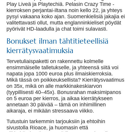
Play Liveä ja Playtechiä. Pelasin Crazy Time -
kierroksen perjantai-iltana noin kello 22, ja yhteys
pysyi vakaana koko ajan. Suomenkielisiä jakajia ei
valitettavasti ollut, mutta englanninkieliset pöydät
pyörivät HD-laadulla ja chat toimi sulavasti.
Bonukset ilman tähtitieteellisiä
kierrätysvaatimuksia
Tervetuliaispaketti on rakennettu kolmelle
ensimmäiselle talletukselle, ja yhteensä siitä voi
napata jopa 1000 euroa plus ilmaiskierroksia.
Mikä tässä on poikkeuksellista? Kierrätysvaatimus
on 35x, mikä on alle markkinakeskiarvon
(tyypillisesti 40–45x). Bonusrahan maksimipanos
on 5 euroa per kierros, ja aikaa kierrätykseen
annetaan 30 päivää – tämä on inhimillinen
aikaraja, ei mikään stressaava viikko.
Tutustuin tarkemmin tarjouksiin ja ehtoihin
sivustolla Rioace, ja huomasin että