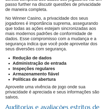
passo further na discutir questões de privacidade
de maneira completa.
No Winner Casino, a privacidade dos seus
jogadores é importância suprema, assegurando
que todas as ações estejam sincronizadas aos
mais modernos padrões de conformidade de
dados. Esse compromisso com a mudança e a
segurança indica que você pode aproveitar dos
seus diversões com segurança.
Redução de dados
Administração de entrada
Inspeções regulares
Armazenamento fiável
Políticas de abertura
Aproveite uma vivência de jogo onde sua
privacidade é apreciada e seus informações são
salvos.
Auditorias e avaliações estritos de