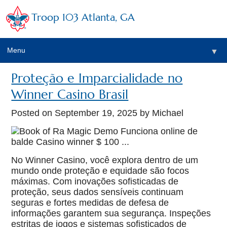
Troop 103 Atlanta, GA
Menu
▼
Proteção e Imparcialidade no
Winner Casino Brasil
Posted on
September 19, 2025
by Michael
No Winner Casino, você explora dentro de um
mundo onde proteção e equidade são focos
máximas. Com inovações sofisticadas de
proteção, seus dados sensíveis continuam
seguras e fortes medidas de defesa de
informações garantem sua segurança. Inspeções
estritas de jogos e sistemas sofisticados de