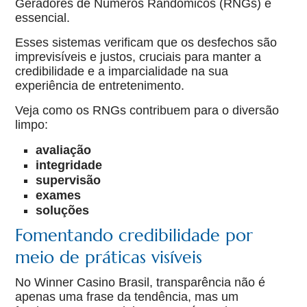
Geradores de Números Randômicos (RNGs) é
essencial.
Esses sistemas verificam que os desfechos são
imprevisíveis e justos, cruciais para manter a
credibilidade e a imparcialidade na sua
experiência de entretenimento.
Veja como os RNGs contribuem para o diversão
limpo:
avaliação
integridade
supervisão
exames
soluções
Fomentando credibilidade por
meio de práticas visíveis
No Winner Casino Brasil, transparência não é
apenas uma frase da tendência, mas um