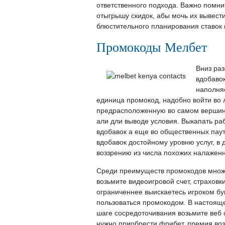
ответственного подхода. Важно помни
отыгрышу скидок, абы мочь их вывест
блюстительного планирования ставок 
Промокоды Мелбет
Вниз раз
вдобаво
наполня
единица промокод, надобно войти во 
предрасположенную во самом вершине
али дли выводе условия. Выкапать ра
вдобавок а еще во общественных паут
вдобавок достойному уровню услуг, в
воззрению из числа похожих налажен
Среди преимуществ промокодов множа
возьмите видеоигровой счет, страховк
ограниченнее выискаетесь игроком бу
пользоваться промокодом. В настояще
шаге сосредоточивания возьмите веб 
нужно приобрести фрибет, премия воз