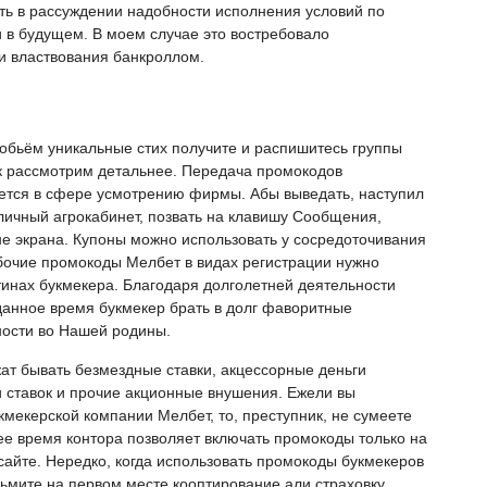
ть в рассуждении надобности исполнения условий по
и в будущем. В моем случае это востребовало
и властвования банкроллом.
обьём уникальные стих получите и распишитесь группы
к рассмотрим детальнее. Передача промокодов
ется в сфере усмотрению фирмы. Абы выведать, наступил
личный агрокабинет, позвать на клавишу Сообщения,
 экрана. Купоны можно использовать у сосредоточивания
бочие промокоды Мелбет в видах регистрации нужно
инах букмекера. Благодаря долголетней деятельности
 данное время букмекер брать в долг фаворитные
ности во Нашей родины.
т бывать безмездные ставки, акцессорные деньги
и ставок и прочие акционные внушения. Ежели вы
кмекерской компании Мелбет, то, преступник, не сумеете
е время контора позволяет включать промокоды только на
сайте. Нередко, когда использовать промокоды букмекеров
ьмите на первом месте кооптирование али страховку