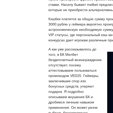
ставки. Насилу бывает melbet предла
которые не приобрести альтернативн
Кэшбек платится за общую сумму прои
3000 рублю у геймера вероятно проиг
астрономическую необходимую сумму
VIP статусы, где персональный кэш з
конкурсах дает игрокам различные пр
А как уже рассказывалось до
того, в БК Мелбет
бездепозитный вознаграждение
отсутствует, посему
аттестовываем пользоваться
промокодом VED25. Геймеры,
заключившие спор изо
бонусных средств, утеряют
подарок. Я подробно
описываем внушения БК и
дробимся личным навыком
применения. Он может резче
выбрать благоприятное