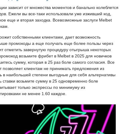
ции зависит от множества моментов и банально колеблется
дов. Ежели вы все-таки использовали уже изживший код,
кое еще и вторая заходка. Всевозможные заслуги Melbet
кам.
орожит собственными клиентами, дает возможность
ыше промокоды а еще получать еще более пользы через
ит отметить завернутую процедуру отыгрыша некоторых
промокод возьмите фрибет в Melbet в 2025 для новичков
тесь сумму, которая в 25 раз боле самого согласия. Все
 позволяет клиентам не принимать предложения из
ь в наибольшей степени выгодные для себя альтернативы
 ставки возьмите сумму в 25 одновременно боле
итывает только экспрессы по минимуму из
тировками не менее 1.60 каждое.