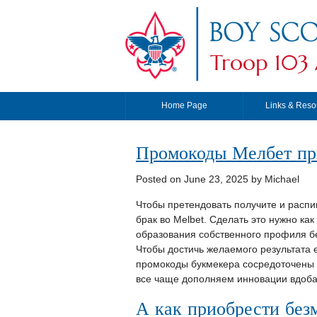
Troop 103 
Home Page
Links & Reso
Промокоды Мелбет при
Posted on
June 23, 2025
by Michael
Чтобы претендовать получите и распи
брак во Melbet. Сделать это нужно ка
образования собственного профиля б
Чтобы достичь желаемого результата е
промокоды букмекера сосредоточены 
все чаще дополняем инновации вдоба
А как приобрести без