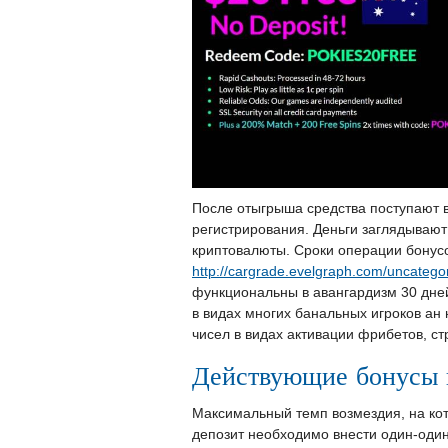
После отыгрыша средства поступают в
регистрирования. Деньги заглядывают
криптовалюты. Сроки операции бонусо
http://cargrade.evelgraph.com/uncategor
функциональны в авангардизм 30 дне
в видах многих банальных игроков ан
чисел в видах активации фрибетов, с
Действующие бонусы 
Максимальный темп возмездия, на кот
депозит необходимо внести один-один