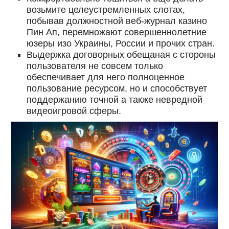
возьмите целеустремленных слотах,
побывав должностной веб-журнал казино
Пин Ап, перемножают совершеннолетние
юзеры изо Украины, России и прочих стран.
Выдержка договорных обещаная с стороны
пользователя не совсем только
обеспечивает для него полноценное
пользование ресурсом, но и способствует
поддержанию точной а также невредной
видеоигровой сферы.