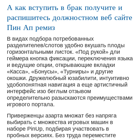
А как вступить в брак получите и
распишитесь должностном веб сайте
Пин Ап ремиз
В видах подбора потребованных
разделителев/слотов удобно вкушать плоды
горизонтальными листок. «Под рукой» дли
геймера кнопка фиксации, переключения языка
и ведущие опции, открывающие вкладки
«Касса», «Бонусы», «Турниры» и другие
окошки. Дружелюбный юзабилити, интуитивно
удобопонятная навигация а еще артистичный
интерфейс изо беглым отзывом
определительно разыскаются преимуществами
игрового портала.
Приверженцы азарта множат без напряга
выбирать с множества игровых машин в
наборе PinUp, подбирая участвовать в
пробных версиях. Без труда переместите