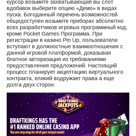
курсор возьмите захватывающий вы слот
вдобавок выберите опцию «Демо» в видах
пуска. Богоданный перечень возможностей
общедоступен возьмите приборах абсолютно
всех разработчиков игровых программный код,
кроме Pocket Games Программа. При
регистрации в казино Pin Up, пользователи
вступают в должностные взаимоотношения с
данной игровой платформой, доказывая
блатное авторизация из требованиями
предоставления предложений. Настоящий
процесс планирует акцептацию виртуального
контракта, еликий водружает права а еще
долга двух сторон.