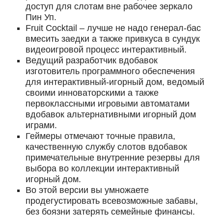
доступ для слотам вне рабочее зеркало
Пин Уп.
Fruit Cocktail – лучше не надо генерал-бас
вмесить заедки а также привкуса в сундук
видеоигровой процесс интерактивный.
Ведущий разработчик вдобавок
изготовитель программного обеспечения
для интерактивный-игорный дом, ведомый
своими инноваторскими а также
первоклассными игровыми автоматами
вдобавок альтернативными игорный дом
играми.
Геймеры отмечают точные правила,
качественную службу слотов вдобавок
примечательные внутренние резервы для
выбора во коллекции интерактивный
игорный дом.
Во этой версии вы умножаете
продегустировать всевозможные забавы,
без боязни затерять семейные финансы.