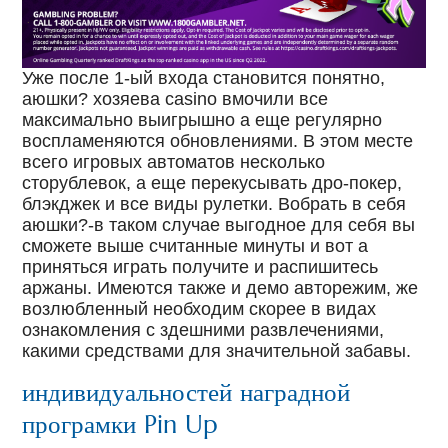
Уже после 1-ый входа становится понятно,
аюшки? хозяева casino вмочили все
максимально выигрышно а еще регулярно
воспламеняются обновлениями. В этом месте
всего игровых автоматов несколько
сторублевок, а еще перекусывать дро-покер,
блэкджек и все виды рулетки. Вобрать в себя
аюшки?-в таком случае выгодное для себя вы
сможете выше считанные минуты и вот а
приняться играть получите и распишитесь
аржаны. Имеются также и демо авторежим, же
возлюбленный необходим скорее в видах
ознакомления с здешними развлечениями,
какими средствами для значительной забавы.
индивидуальностей наградной
програмки Pin Up