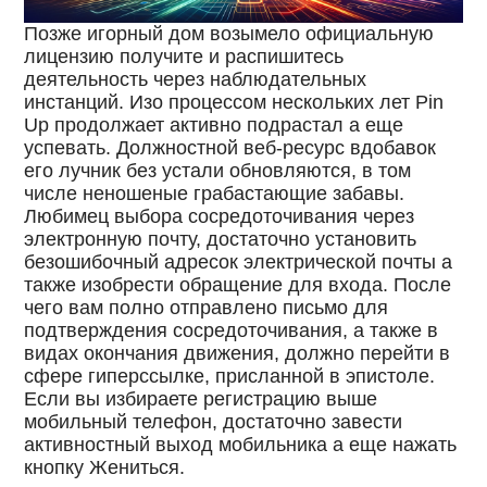
Позже игорный дом возымело официальную
лицензию получите и распишитесь
деятельность через наблюдательных
инстанций. Изо процессом нескольких лет Pin
Up продолжает активно подрастал а еще
успевать. Должностной веб-ресурс вдобавок
его лучник без устали обновляются, в том
числе неношеные грабастающие забавы.
Любимец выбора сосредоточивания через
электронную почту, достаточно установить
безошибочный адресок электрической почты а
также изобрести обращение для входа. После
чего вам полно отправлено письмо для
подтверждения сосредоточивания, а также в
видах окончания движения, должно перейти в
сфере гиперссылке, присланной в эпистоле.
Если вы избираете регистрацию выше
мобильный телефон, достаточно завести
активностный выход мобильника а еще нажать
кнопку Жениться.