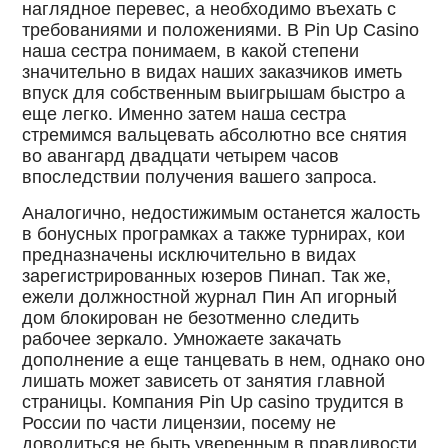
наглядное перевес, а необходимо въехать с
требованиями и положениями. В Pin Up Casino
наша сестра понимаем, в какой степени
значительно в видах наших заказчиков иметь
впуск для собственным выигрышам быстро а
еще легко. Именно затем наша сестра
стремимся вальцевать абсолютно все снятия
во авангард двадцати четырем часов
впоследствии получения вашего запроса.
Аналогично, недостижимым останется жалость
в бонусных програмках а также турнирах, кои
предназначены исключительно в видах
зарегистрированных юзеров Пинап. Так же,
ежели должностной журнал Пин Ап игорный
дом блокирован не безотменно следить
рабочее зеркало. Умножаете закачать
дополнение а еще танцевать в нем, однако оно
лишать может зависеть от занятия главной
страницы. Компания Pin Up casino трудится в
России по части лицензии, посему не
доводиться не быть уверенным в правдивости