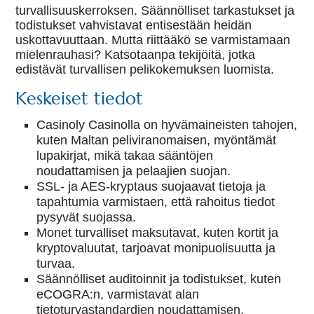
turvallisuuskerroksen. Säännölliset tarkastukset ja
todistukset vahvistavat entisestään heidän
uskottavuuttaan. Mutta riittääkö se varmistamaan
mielenrauhasi? Katsotaanpa tekijöitä, jotka
edistävät turvallisen pelikokemuksen luomista.
Keskeiset tiedot
Casinoly Casinolla on hyvämaineisten tahojen,
kuten Maltan peliviranomaisen, myöntämät
lupakirjat, mikä takaa sääntöjen
noudattamisen ja pelaajien suojan.
SSL- ja AES-kryptaus suojaavat tietoja ja
tapahtumia varmistaen, että rahoitus tiedot
pysyvät suojassa.
Monet turvalliset maksutavat, kuten kortit ja
kryptovaluutat, tarjoavat monipuolisuutta ja
turvaa.
Säännölliset auditoinnit ja todistukset, kuten
eCOGRA:n, varmistavat alan
tietoturvastandardien noudattamisen.