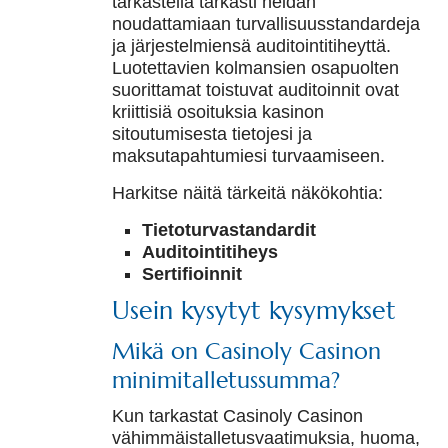
tarkastella tarkasti heidän
noudattamiaan turvallisuusstandardeja
ja järjestelmiensä auditointitiheyttä.
Luotettavien kolmansien osapuolten
suorittamat toistuvat auditoinnit ovat
kriittisiä osoituksia kasinon
sitoutumisesta tietojesi ja
maksutapahtumiesi turvaamiseen.
Harkitse näitä tärkeitä näkökohtia:
Tietoturvastandardit
Auditointitiheys
Sertifioinnit
Usein kysytyt kysymykset
Mikä on Casinoly Casinon
minimitalletussumma?
Kun tarkastat Casinoly Casinon
vähimmäistalletusvaatimuksia, huoma,