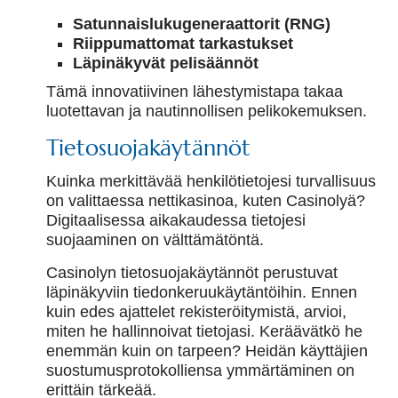
Satunnaislukugeneraattorit (RNG)
Riippumattomat tarkastukset
Läpinäkyvät pelisäännöt
Tämä innovatiivinen lähestymistapa takaa
luotettavan ja nautinnollisen pelikokemuksen.
Tietosuojakäytännöt
Kuinka merkittävää henkilötietojesi turvallisuus
on valittaessa nettikasinoa, kuten Casinolyä?
Digitaalisessa aikakaudessa tietojesi
suojaaminen on välttämätöntä.
Casinolyn tietosuojakäytännöt perustuvat
läpinäkyviin tiedonkeruukäytäntöihin. Ennen
kuin edes ajattelet rekisteröitymistä, arvioi,
miten he hallinnoivat tietojasi. Keräävätkö he
enemmän kuin on tarpeen? Heidän käyttäjien
suostumusprotokolliensa ymmärtäminen on
erittäin tärkeää.