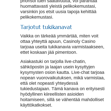
priorisoi tuen saatavuutta, voi parantaa
huomattavasti yleistä pelikokemustasi,
varsinkin jos etsit uusia tapoja kehittää
pelikokemustasi.
Tarjotut tukikanavat
Vaikka on tärkeää ymmärtää, miten voit
ottaa yhteyttä apuun, Casinoly Casino
tarjoaa useita tukikanavia varmistaakseen,
ettet koskaan jää pimentoon.
Asiakastuki on tarjolla live-chatin,
sähköpostin ja laajan usein kysyttyjen
kysymysten osion kautta. Live-chat tarjoaa
nopean vuorovaikutuksen, mikä varmistaa,
että olet nopeasti yhteydessä
tukiedustajaan. Tämä kanava on erityisesti
hyödyllinen kiireellisten asioiden
hoitamiseen, sillä se vähentää mahdolliset
käyttökatkokset.