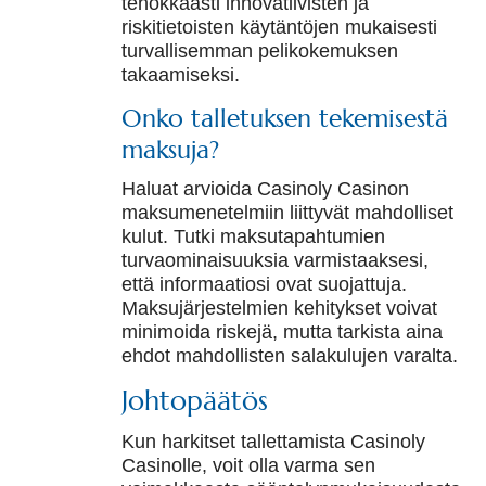
tehokkaasti innovatiivisten ja
riskitietoisten käytäntöjen mukaisesti
turvallisemman pelikokemuksen
takaamiseksi.
Onko talletuksen tekemisestä
maksuja?
Haluat arvioida Casinoly Casinon
maksumenetelmiin liittyvät mahdolliset
kulut. Tutki maksutapahtumien
turvaominaisuuksia varmistaaksesi,
että informaatiosi ovat suojattuja.
Maksujärjestelmien kehitykset voivat
minimoida riskejä, mutta tarkista aina
ehdot mahdollisten salakulujen varalta.
Johtopäätös
Kun harkitset tallettamista Casinoly
Casinolle, voit olla varma sen