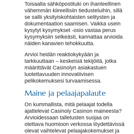
Toisaalta sähköpostituki on ihanteellinen
vähemmän kiireellisiin tiedusteluihin, sillä
se sallii yksityiskohtaisten selitysten ja
dokumentaation saamisen. Vaikka usein
kysytyt kysymykset -osio vastaa perus
kysymyksiin selkeästi, kannattaa arvioida
näiden kanavien tehokkuutta.
Arvioi heidän reaktiokykyään ja
tarkkuuttaan – keskeisiä tekijöitä, jotka
määrittävät Casinolyn asiakastuen
luotettavuuden innovatiivisen
pelikokemuksesi turvaamisessa.
Maine ja pelaajapalaute
On kummallista, mitä pelaajat todella
ajattelevat Casinoly Casinon maineesta?
Arvioidessaan talletusten suojaa on
otettava huomioon verkossa löydettävissä
olevat vaihtelevat pelaajakokemukset ja