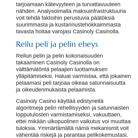
tarjoamaan kätevyyteen ja turvattavuuteen
nähden. Analysoimalla maksuinfrastruktuuria
voit tehdä faktoihin perustuvia päätöksiä
suurimmasta ja kustannustehokkaimmasta
tavasta hoitaa varojasi Casinoly Casinolla.
Reilu peli ja pelin eheys
Reilun pelin ja pelin kokonaisuuden
takaaminen Casinoly Casinolla on
välttämätöntä pelaajien luottamuksen
ylläpitämiseksi. Haluat varmistaa, että jokainen
pelaamasi peli tarjoaa oikeaa satunnaisuutta
ja oikeudenmukaista pelaamista.
Casinoly Casino käyttää edistyneitä
algoritmeja pelin rehellisyyden ja satunnaisten
lopputulosten varmistamiseksi, vakuuttaen,
ettei mikään ulkopuolinen vaikutus voi muuttaa
tuloksia. Ymmärtämällä nämä mekanismit voit
vähentää riskejä ja parantaa pelikokemustasi.