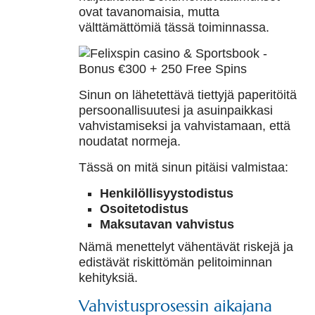
ovat tavanomaisia, mutta
välttämättömiä tässä toiminnassa.
Sinun on lähetettävä tiettyjä paperitöitä
persoonallisuutesi ja asuinpaikkasi
vahvistamiseksi ja vahvistamaan, että
noudatat normeja.
Tässä on mitä sinun pitäisi valmistaa:
Henkilöllisyystodistus
Osoitetodistus
Maksutavan vahvistus
Nämä menettelyt vähentävät riskejä ja
edistävät riskittömän pelitoiminnan
kehityksiä.
Vahvistusprosessin aikajana