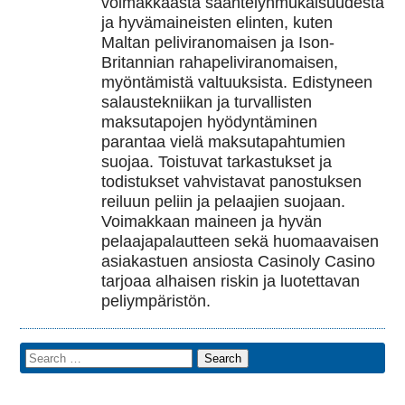
voimakkaasta sääntelynmukaisuudesta
ja hyvämaineisten elinten, kuten
Maltan peliviranomaisen ja Ison-
Britannian rahapeliviranomaisen,
myöntämistä valtuuksista. Edistyneen
salaustekniikan ja turvallisten
maksutapojen hyödyntäminen
parantaa vielä maksutapahtumien
suojaa. Toistuvat tarkastukset ja
todistukset vahvistavat panostuksen
reiluun peliin ja pelaajien suojaan.
Voimakkaan maineen ja hyvän
pelaajapalautteen sekä huomaavaisen
asiakastuen ansiosta Casinoly Casino
tarjoaa alhaisen riskin ja luotettavan
peliympäristön.