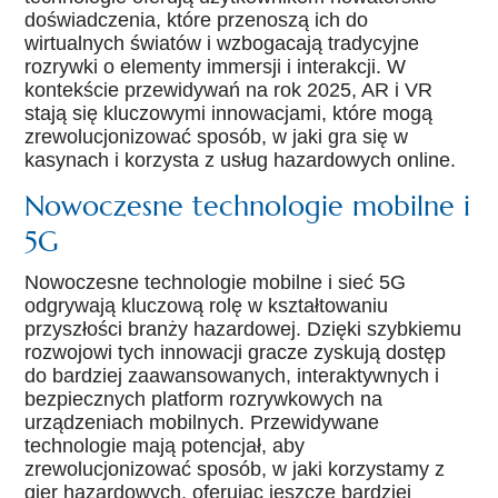
doświadczenia, które przenoszą ich do
wirtualnych światów i wzbogacają tradycyjne
rozrywki o elementy immersji i interakcji. W
kontekście przewidywań na rok 2025, AR i VR
stają się kluczowymi innowacjami, które mogą
zrewolucjonizować sposób, w jaki gra się w
kasynach i korzysta z usług hazardowych online.
Nowoczesne technologie mobilne i
5G
Nowoczesne technologie mobilne i sieć 5G
odgrywają kluczową rolę w kształtowaniu
przyszłości branży hazardowej. Dzięki szybkiemu
rozwojowi tych innowacji gracze zyskują dostęp
do bardziej zaawansowanych, interaktywnych i
bezpiecznych platform rozrywkowych na
urządzeniach mobilnych. Przewidywane
technologie mają potencjał, aby
zrewolucjonizować sposób, w jaki korzystamy z
gier hazardowych, oferując jeszcze bardziej