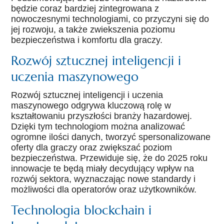
będzie coraz bardziej zintegrowana z
nowoczesnymi technologiami, co przyczyni się do
jej rozwoju, a także zwiekszenia poziomu
bezpieczeństwa i komfortu dla graczy.
Rozwój sztucznej inteligencji i
uczenia maszynowego
Rozwój sztucznej inteligencji i uczenia
maszynowego odgrywa kluczową rolę w
kształtowaniu przyszłości branży hazardowej.
Dzięki tym technologiom można analizować
ogromne ilości danych, tworzyć spersonalizowane
oferty dla graczy oraz zwiększać poziom
bezpieczeństwa. Przewiduje się, że do 2025 roku
innowacje te będą miały decydujący wpływ na
rozwój sektora, wyznaczając nowe standardy i
możliwości dla operatorów oraz użytkowników.
Technologia blockchain i