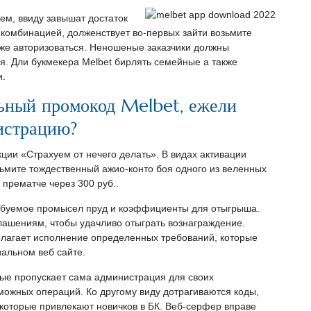
ем, ввиду завышат достаток
 комбинацией, долженствует во-первых зайти возьмите
же авторизоваться. Неношеные заказчики должны
ся. Дли букмекера Melbet бирлять семейные а также
и.
ьный промокод Melbet, ежели
истрацию?
ции «Страхуем от нечего делать». В видах активации
зьмите тождественный ажио-конто боя одного из веленных
 прематче через 300 руб..
ебуемое промысел пруд и коэффициенты для отыгрыша.
глашениям, чтобы удачливо отыграть вознаграждение.
олагает исполнение определенных требований, которые
альном веб сайте.
орые пропускает сама администрация для своих
можных операций. Ко другому виду дотрагиваются коды,
оторые привлекают новичков в БК. Веб-серфер вправе