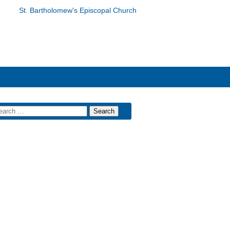
St. Bartholomew's Episcopal Church