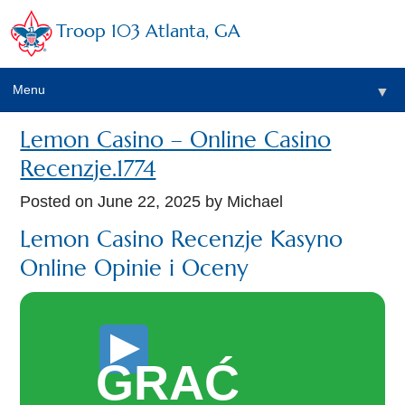
Troop 103 Atlanta, GA
Menu
▼
Lemon Casino – Online Casino
Recenzje.1774
Posted on
June 22, 2025
by Michael
Lemon Casino Recenzje Kasyno
Online Opinie i Oceny
GRAĆ