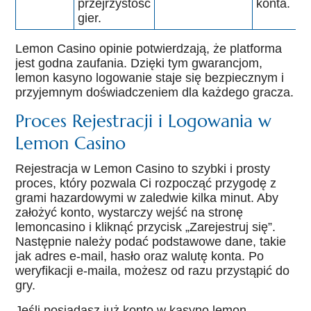
przejrzystość
konta.
gier.
Lemon Casino opinie potwierdzają, że platforma
jest godna zaufania. Dzięki tym gwarancjom,
lemon kasyno logowanie staje się bezpiecznym i
przyjemnym doświadczeniem dla każdego gracza.
Proces Rejestracji i Logowania w
Lemon Casino
Rejestracja w Lemon Casino to szybki i prosty
proces, który pozwala Ci rozpocząć przygodę z
grami hazardowymi w zaledwie kilka minut. Aby
założyć konto, wystarczy wejść na stronę
lemoncasino i kliknąć przycisk „Zarejestruj się”.
Następnie należy podać podstawowe dane, takie
jak adres e-mail, hasło oraz walutę konta. Po
weryfikacji e-maila, możesz od razu przystąpić do
gry.
Jeśli posiadasz już konto w kasyno lemon,