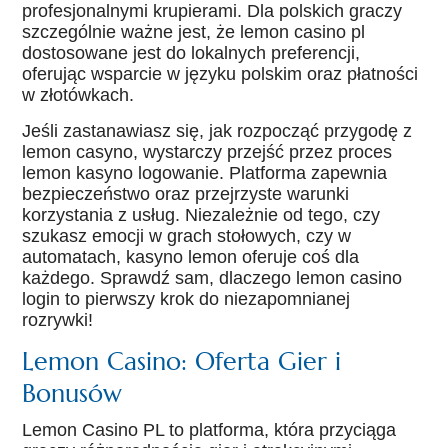
profesjonalnymi krupierami. Dla polskich graczy
szczególnie ważne jest, że lemon casino pl
dostosowane jest do lokalnych preferencji,
oferując wsparcie w języku polskim oraz płatności
w złotówkach.
Jeśli zastanawiasz się, jak rozpocząć przygodę z
lemon casyno, wystarczy przejść przez proces
lemon kasyno logowanie. Platforma zapewnia
bezpieczeństwo oraz przejrzyste warunki
korzystania z usług. Niezależnie od tego, czy
szukasz emocji w grach stołowych, czy w
automatach, kasyno lemon oferuje coś dla
każdego. Sprawdź sam, dlaczego lemon casino
login to pierwszy krok do niezapomnianej
rozrywki!
Lemon Casino: Oferta Gier i
Bonusów
Lemon Casino PL to platforma, która przyciąga