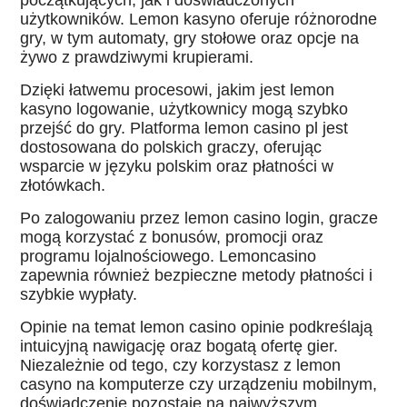
początkujących, jak i doświadczonych
użytkowników. Lemon kasyno oferuje różnorodne
gry, w tym automaty, gry stołowe oraz opcje na
żywo z prawdziwymi krupierami.
Dzięki łatwemu procesowi, jakim jest lemon
kasyno logowanie, użytkownicy mogą szybko
przejść do gry. Platforma lemon casino pl jest
dostosowana do polskich graczy, oferując
wsparcie w języku polskim oraz płatności w
złotówkach.
Po zalogowaniu przez lemon casino login, gracze
mogą korzystać z bonusów, promocji oraz
programu lojalnościowego. Lemoncasino
zapewnia również bezpieczne metody płatności i
szybkie wypłaty.
Opinie na temat lemon casino opinie podkreślają
intuicyjną nawigację oraz bogatą ofertę gier.
Niezależnie od tego, czy korzystasz z lemon
casyno na komputerze czy urządzeniu mobilnym,
doświadczenie pozostaje na najwyższym