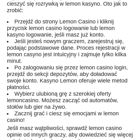
cieszyć się rozrywką w lemon kasyno. Oto jak to
zrobić:
Przejdź do strony Lemon Casino i kliknij
przycisk lemon casino logowanie lub lemon
kasyno logowanie, jeśli masz już konto.
Jeśli jesteś nowym graczem, zarejestruj się,
podając podstawowe dane. Proces rejestracji w
lemon casyno jest intuicyjny i zajmuje tylko kilka
minut.
Po zalogowaniu się przez lemon casino login,
przejdź do sekcji depozytów, aby doładować
swoje konto. Kasyno Lemon oferuje wiele metod
płatności.
Wybierz ulubioną grę z szerokiej oferty
lemoncasino. Możesz zacząć od automatów,
stołów lub gier na żywo.
Zacznij grać i ciesz się emocjami w lemon
casino!
Jeśli masz wątpliwości, sprawdź lemon casino
opinie od innych graczy, aby dowiedzieć się więcej