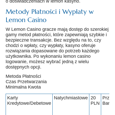
o doświadczeniach w lemon kasyno.
Metody Płatności i Wypłaty w
Lemon Casino
W Lemon Casino gracze mają dostęp do szerokiej
gamy metod płatności, które zapewniają szybkie i
bezpieczne transakcje. Bez względu na to, czy
chodzi o wpłaty, czy wypłaty, kasyno oferuje
rozwiązania dopasowane do potrzeb każdego
użytkownika. Po wykonaniu lemon casino
logowanie, możesz wybrać jedną z wielu
dostępnych opcji.
Metoda Płatności
Czas Przetwarzania
Minimalna Kwota
Karty
Natychmiastowe
20
Przel
Kredytowe/Debetowe
PLN
Bank