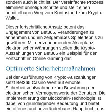
sondern auch leicht ist. Der vereinfachte Prozess
eliminiert unnötige Schritte und stellt einen
unmittelbaren Weg vom Kontostand zum Krypto-
Wallet.
Dieser fortschrittliche Ansatz betont das
Engagement von Bet365, Veränderungen zu
annehmen und ein zeitgemäßes Spielerlebnis zu
gewähren. Mit der zunehmenden Akzeptanz
elektronischer Währungen stellen die Krypto-
Auszahlungen von Bet365 ein Beispiel für den
Fortschritt im Online-Gaming dar.
Optimierte Sicherheitsmaßnahmen
Bei der Ausführung von Krypto-Auszahlungen
setzt Bet365 Casino Wert auf erhöhte
Sicherheitsmaßnahmen zum Bewahrung der
elektronischen Vermögenswerte der Benutzer. Die
Implementierung der Blockchain-Technologie ist
dabei von grundlegender Bedeutung und bietet
ein offenes und unveränderbares Hauptbuch, das