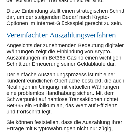
der vollständigen Transaktion sicher sind.
Diese Einbindung stellt einen strategischen Schritt
dar, um der steigenden Bedarf nach Krypto-
Optionen im Internet-Glücksspiel gerecht zu sein.
Vereinfachter Auszahlungsverfahren
Angesichts der zunehmenden Bedeutung digitaler
Währungen zeigt die Einbindung von Krypto-
Auszahlungen im Bet365 Casino einen wichtigen
Schritt zur Erneuerung seiner Geldabläufe dar.
Der einfache Auszahlungsprozess ist mit einer
kundenfreundlichen Oberfläche bestückt, die auch
Neulingen im Umgang mit virtuellen Währungen
eine problemlos Handhabung sichert. Mit dem
Schwerpunkt auf nahtlose Transaktionen richtet
Bet365 ein Publikum an, das Wert auf Effizienz
und Fortschritt legt.
Sie können feststellen, dass die Auszahlung Ihrer
Erträge mit Kryptowährungen nicht nur zügig,