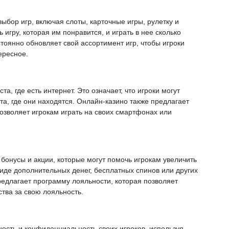
ыбор игр, включая слоты, карточные игры, рулетку и
 игру, которая им понравится, и играть в нее сколько
стоянно обновляет свой ассортимент игр, чтобы игроки
ересное.
а, где есть интернет. Это означает, что игроки могут
та, где они находятся. Онлайн-казино также предлагает
позволяет игрокам играть на своих смартфонах или
бонусы и акции, которые могут помочь игрокам увеличить
виде дополнительных денег, бесплатных спинов или других
едлагает программу лояльности, которая позволяет
тва за свою лояльность.
ость и конфиденциальность своих игроков, используя