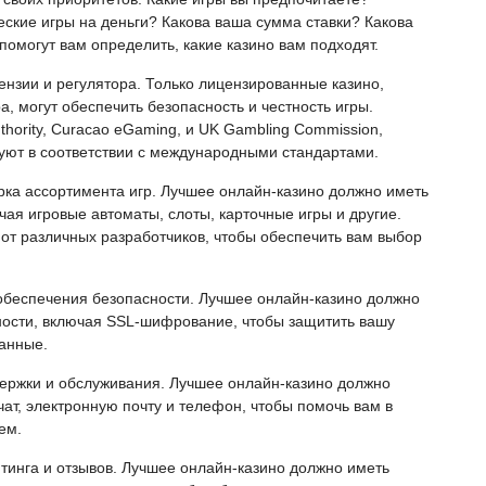
еские игры на деньги? Какова ваша сумма ставки? Какова
помогут вам определить, какие казино вам подходят.
нзии и регулятора. Только лицензированные казино,
, могут обеспечить безопасность и честность игры.
thority, Curacao eGaming, и UK Gambling Commission,
уют в соответствии с международными стандартами.
ка ассортимента игр. Лучшее онлайн-казино должно иметь
ая игровые автоматы, слоты, карточные игры и другие.
 от различных разработчиков, чтобы обеспечить вам выбор
обеспечения безопасности. Лучшее онлайн-казино должно
ости, включая SSL-шифрование, чтобы защитить вашу
анные.
ержки и обслуживания. Лучшее онлайн-казино должно
ат, электронную почту и телефон, чтобы помочь вам в
ем.
тинга и отзывов. Лучшее онлайн-казино должно иметь