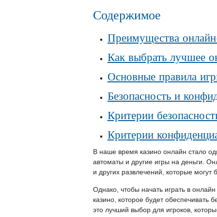
Содержимое
Преимущества онлайн
Как выбрать лучшее о
Основные правила игр
Безопасность и конфи
Критерии безопасност
Критерии конфиденциа
В наше время казино онлайн стало од
автоматы и другие игры на деньги. Он
и других развлечений, которые могут 
Однако, чтобы начать играть в онлай
казино, которое будет обеспечивать бе
это лучший выбор для игроков, которы