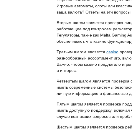
Игровые автоматы, слоты или классич
ваша валюта? Ответы на эти вопросы 
Вторым шагом является проверка лице
работающие под контролем регулятора
Регуляторы, такие как Malta Gaming Au
обеспечивают, что казино функционир
Третьим шагом является
casino
провер
разнообразный ассортимент игр, включ
Важно, чтобы казино предлагало игры
и интерес.
Четвертым шагом является проверка 
иметь современные системы безопасн
личную информацию и финансовые д
Пятым шагом является проверка подд
иметь доступную поддержку, включая ч
случае возникших вопросов или пробл
Шестым шагом является проверка рей