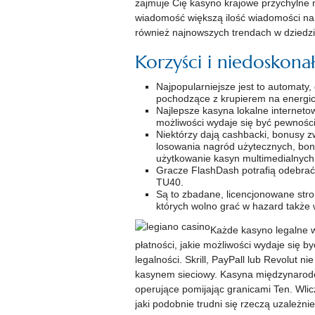
zajmuje Cię kasyno krajowe przychylne 
wiadomość większą ilość wiadomości na 
również najnowszych trendach w dziedzi
Korzyści i niedoskon
Najpopularniejsze jest to automaty, 
pochodzące z krupierem na energic
Najlepsze kasyna lokalne internet
możliwości wydaje się być pewnością
Niektórzy dają cashbacki, bonusy z
losowania nagród użytecznych, bonu
użytkowanie kasyn multimedialnych
Gracze FlashDash potrafią odebrać
TU40.
Są to zbadane, licencjonowane str
których wolno grać w hazard także 
Każde kasyno legalne w
płatności, jakie możliwości wydaje się 
legalności. Skrill, PayPall lub Revolut 
kasynem sieciowy. Kasyna międzynarodo
operujące pomijając granicami Ten. Wlic
jaki podobnie trudni się rzeczą uzależ