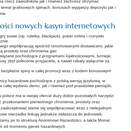
na rzecz zawodników jak i również zechcesz otrzymać
temat gratisowych spinach, bonusach wyjąwszy depozytu jak i
nie.
ałości nowych kasyn internetowych
gry sowie (np. ruletka, blackjack), poker online i rozrywki
znie.
owego współpracują spośród renomowanymi dostawcami, jakie
 prostoty oraz chronienia gier.
wiązane pochodzące z programami lojalnościowymi, turnieje,
sy zbyt polecenie przyjaciela, a nawet rabaty wyłącznie za
.
 bezpłatne spiny w całej promocji wraz z kodem bonusowym
onicy hazardowe pochodzące z polską wersją językową, w
w całej wydaniu demo, jak i również pod prawdziwe pieniążki.
 polsce ma w swojej ofercie duży dobór pozostałych narzędzi
być przekonaniem pierwotnego chronienia, prostoty oraz
nie zaakceptować stanie się współpracować wraz z nielegalnym
we nierzadko linkują jednakże zwłaszcza do jednostek,
zamy po to strukturę Anonimowi Hazardziści, a także Monar,
nień od momentu gierek hazardowych.