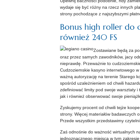
Upewnij baczności podobnie, hdy zamier
wydaje się być różny na rzecz innych pl
strony pochodzące z najszybszymi płatno
Bonus high roller do 
również 240 FS
Zostawiane będą za poś
oraz przez samych zawodników, jacy odr
nieprawdę. Przeważnie to cudzoziemskie
Cudzoziemskie kasyno internetowego w 
ważną autoryzację na terenie Starego 
spośród uzależnieniem od chwili hazardu
zdefiniować limity pod swoje warsztaty 
jak i również obserwować swoje pieniążk
Zyskujemy procent od chwili tejże koope
strony. Więcej materiałów badawczych o 
Przede wszystkim przedstawimy czytelniko
Zaś odnośnie do ważność wirtualnych na
jednoznacznego miejsca w tym zakresie