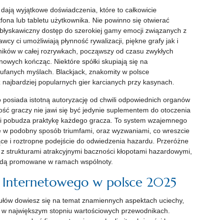
ają wyjątkowe doświadczenia, które to całkowicie
fona lub tabletu użytkownika. Nie powinno się otwierać
 błyskawiczny dostęp do szerokiej gamy emocji związanych z
cy ci umożliwiają płynność rywalizacji, piękne grafy jak i
ników w całej rozrywkach, począwszy od czasu zwykłych
owych kończąc. Niektóre spółki skupiają się na
aufanych myślach. Blackjack, znakomity w polsce
z najbardziej popularnych gier karcianych przy kasynach.
posiada istotną autoryzację od chwili odpowiednich organów
ność graczy nie jawi się być jedynie suplementem do otoczenia
jaki pobudza praktykę każdego gracza. To system wzajemnego
ię w podobny sposób triumfami, oraz wyzwaniami, co wreszcie
jące i roztropne podejście do odwiedzenia hazardu. Przeróżne
 strukturami atrakcyjnymi baczności kłopotami hazardowymi,
 będą promowane w ramach wspólnoty.
na Internetowego w polsce 2025
ułów dowiesz się na temat znamiennych aspektach uciechy,
ż w największym stopniu wartościowych przewodnikach.