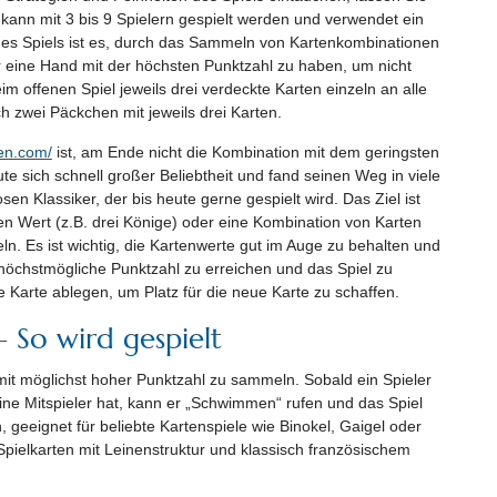
ann mit 3 bis 9 Spielern gespielt werden und verwendet ein
des Spiels ist es, durch das Sammeln von Kartenkombinationen
r eine Hand mit der höchsten Punktzahl zu haben, um nicht
im offenen Spiel jeweils drei verdeckte Karten einzeln an alle
ch zwei Päckchen mit jeweils drei Karten.
len.com/
ist, am Ende nicht die Kombination mit dem geringsten
e sich schnell großer Beliebtheit und fand seinen Weg in viele
en Klassiker, der bis heute gerne gespielt wird. Das Ziel ist
en Wert (z.B. drei Könige) oder eine Kombination von Karten
. Es ist wichtig, die Kartenwerte gut im Auge zu behalten und
höchstmögliche Punktzahl zu erreichen und das Spiel zu
Karte ablegen, um Platz für die neue Karte zu schaffen.
– So wird gespielt
mit möglichst hoher Punktzahl zu sammeln. Sobald ein Spieler
ine Mitspieler hat, kann er „Schwimmen“ rufen und das Spiel
 geeignet für beliebte Kartenspiele wie Binokel, Gaigel oder
ielkarten mit Leinenstruktur und klassisch französischem