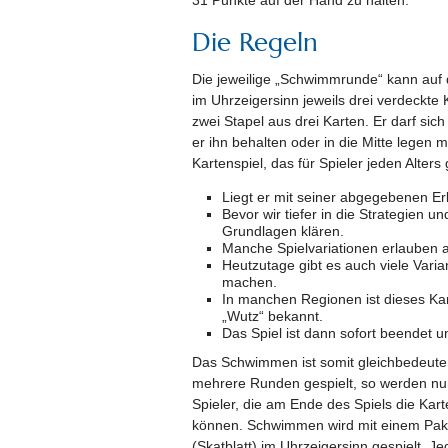
31 Punkte auf der Hand zu halten.
Die Regeln
Die jeweilige „Schwimmrunde“ kann auf
im Uhrzeigersinn jeweils drei verdeckte K
zwei Stapel aus drei Karten. Er darf si
er ihn behalten oder in die Mitte legen 
Kartenspiel, das für Spieler jeden Alters 
Liegt er mit seiner abgegebenen Erk
Bevor wir tiefer in die Strategien u
Grundlagen klären.
Manche Spielvariationen erlauben a
Heutzutage gibt es auch viele Varia
machen.
In manchen Regionen ist dieses Ka
„Wutz“ bekannt.
Das Spiel ist dann sofort beendet 
Das Schwimmen ist somit gleichbedeuten
mehrere Runden gespielt, so werden nun di
Spieler, die am Ende des Spiels die Ka
können. Schwimmen wird mit einem Paket
(Skatblatt) im Uhrzeigersinn gespielt. J