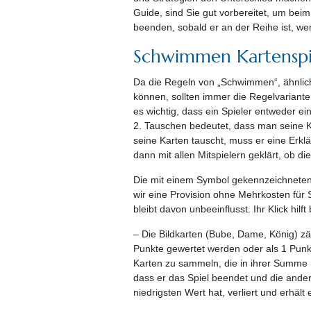
Guide, sind Sie gut vorbereitet, um beim
beenden, sobald er an der Reihe ist, wen
Schwimmen Kartenspie
Da die Regeln von „Schwimmen“, ähnlich 
können, sollten immer die Regelvariante
es wichtig, dass ein Spieler entweder ei
2. Tauschen bedeutet, dass man seine K
seine Karten tauscht, muss er eine Erkl
dann mit allen Mitspielern geklärt, ob die
Die mit einem Symbol gekennzeichneten Li
wir eine Provision ohne Mehrkosten für 
bleibt davon unbeeinflusst. Ihr Klick hil
– Die Bildkarten (Bube, Dame, König) zä
Punkte gewertet werden oder als 1 Punkt,
Karten zu sammeln, die in ihrer Summe
dass er das Spiel beendet und die ande
niedrigsten Wert hat, verliert und erhält