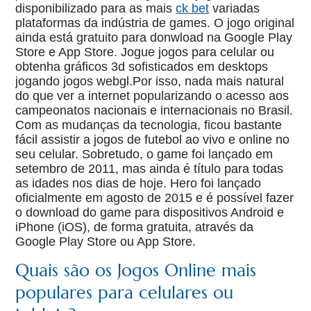
disponibilizado para as mais
ck bet
variadas
plataformas da indústria de games. O jogo original
ainda está gratuito para donwload na Google Play
Store e App Store. Jogue jogos para celular ou
obtenha gráficos 3d sofisticados em desktops
jogando jogos webgl.Por isso, nada mais natural
do que ver a internet popularizando o acesso aos
campeonatos nacionais e internacionais no Brasil.
Com as mudanças da tecnologia, ficou bastante
fácil assistir a jogos de futebol ao vivo e online no
seu celular. Sobretudo, o game foi lançado em
setembro de 2011, mas ainda é título para todas
as idades nos dias de hoje. Hero foi lançado
oficialmente em agosto de 2015 e é possível fazer
o download do game para dispositivos Android e
iPhone (iOS), de forma gratuita, através da
Google Play Store ou App Store.
Quais são os Jogos Online mais
populares para celulares ou