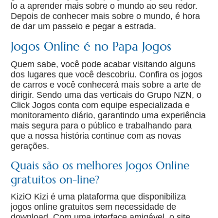
lo a aprender mais sobre o mundo ao seu redor.
Depois de conhecer mais sobre o mundo, é hora
de dar um passeio e pegar a estrada.
Jogos Online é no Papa Jogos
Quem sabe, você pode acabar visitando alguns
dos lugares que você descobriu. Confira os jogos
de carros e você conhecerá mais sobre a arte de
dirigir. Sendo uma das verticais do Grupo NZN, o
Click Jogos conta com equipe especializada e
monitoramento diário, garantindo uma experiência
mais segura para o público e trabalhando para
que a nossa história continue com as novas
gerações.
Quais são os melhores Jogos Online
gratuitos on-line?
KiziO Kizi é uma plataforma que disponibiliza
jogos online gratuitos sem necessidade de
download. Com uma interface amigável, o site