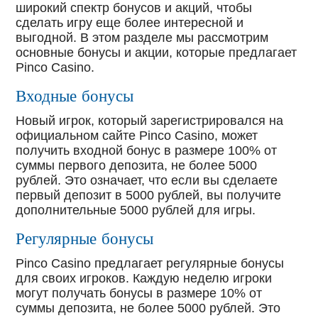
широкий спектр бонусов и акций, чтобы
сделать игру еще более интересной и
выгодной. В этом разделе мы рассмотрим
основные бонусы и акции, которые предлагает
Pinco Casino.
Входные бонусы
Новый игрок, который зарегистрировался на
официальном сайте Pinco Casino, может
получить входной бонус в размере 100% от
суммы первого депозита, не более 5000
рублей. Это означает, что если вы сделаете
первый депозит в 5000 рублей, вы получите
дополнительные 5000 рублей для игры.
Регулярные бонусы
Pinco Casino предлагает регулярные бонусы
для своих игроков. Каждую неделю игроки
могут получать бонусы в размере 10% от
суммы депозита, не более 5000 рублей. Это