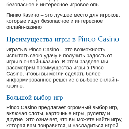
безопасное и интересное игровое опы
Пинко Казино – это лучшее место для игроков,
которые ищут безопасное и интересное
онлайн-казино
Преимущества игры в Pinco Casino
Играть в Pinco Casino – это возможность
испытать свою удачу и получить радость от
игры в онлайн-казино. В этом разделе мы
рассмотрим преимущества игры в Pinco
Casino, чтобы вы могли сделать более
информированное решение о выборе онлайн-
казино.
Большой выбор игр
Pinco Casino предлагает огромный выбор игр,
включая слоты, карточные игры, рулетку и
другие. Это означает, что вы можете найти игру,
которая вам понравится, и насладиться игрой