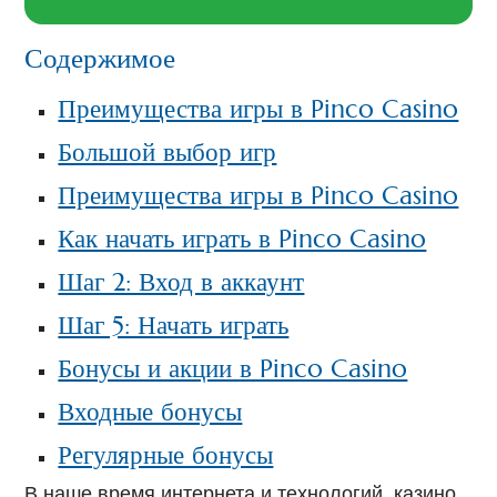
Содержимое
Преимущества игры в Pinco Casino
Большой выбор игр
Преимущества игры в Pinco Casino
Как начать играть в Pinco Casino
Шаг 2: Вход в аккаунт
Шаг 5: Начать играть
Бонусы и акции в Pinco Casino
Входные бонусы
Регулярные бонусы
В наше время интернета и технологий, казино