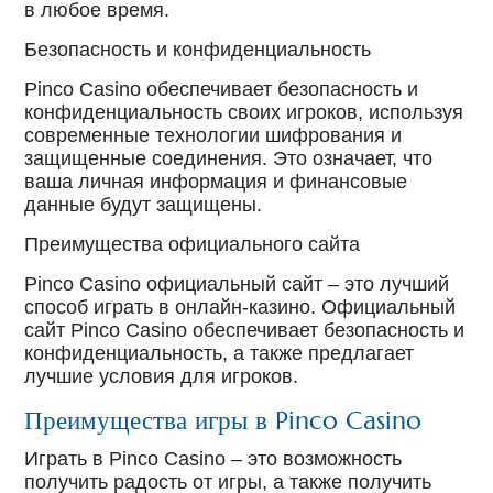
в любое время.
Безопасность и конфиденциальность
Pinco Casino обеспечивает безопасность и
конфиденциальность своих игроков, используя
современные технологии шифрования и
защищенные соединения. Это означает, что
ваша личная информация и финансовые
данные будут защищены.
Преимущества официального сайта
Pinco Casino официальный сайт – это лучший
способ играть в онлайн-казино. Официальный
сайт Pinco Casino обеспечивает безопасность и
конфиденциальность, а также предлагает
лучшие условия для игроков.
Преимущества игры в Pinco Casino
Играть в Pinco Casino – это возможность
получить радость от игры, а также получить