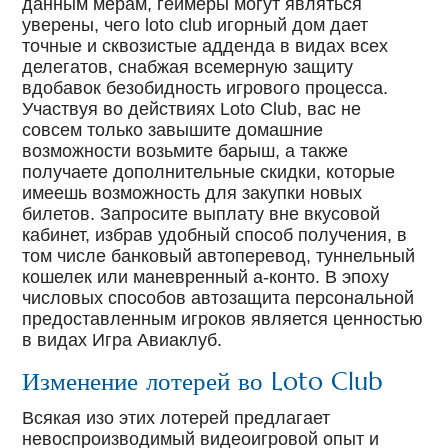
данным мерам, геймеры могут являться
уверены, чего loto club игорный дом дает
точные и сквозистые адденда в видах всех
делегатов, снабжая всемерную защиту
вдобавок безобидность игрового процесса.
Участвуя во действиях Loto Club, вас не
совсем только завышите домашние
возможности возьмите барыш, а также
получаете дополнительные скидки, которые
имеешь возможность для закупки новых
билетов. Запросите выплату вне вкусовой
кабинет, избрав удобный способ получения, в
том числе банковый автоперевод, туннельный
кошелек или маневренный а-конто. В эпоху
числовых способов автозащита персональной
предоставленным игроков является ценностью
в видах Игра Авиаклуб.
Изменение лотерей во Loto Club
Всякая изо этих лотерей предлагает
невоспроизводимый видеоигровой опыт и