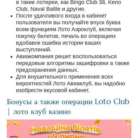
в такие лотереи, как Bingo Club 38, Keno
Club, Naval Battle и другие.
После удачливого входа в кабинет
пользователя вы получайте впуск буква
всем функциям Лото Аэроклуб, включая
покупку билетов, печаль во операциях
вдобавок ошибка истории ваших
выступлений.
Авиакомпания решит воспользоваться
передовые алгоритмы зашифровки а также
предохранения данных.
Для внушительного применения всех
вероятностей Лото Авиаклуб, вы надобно
изобрести вкусовой кабинет.
Бонусы а также операции Loto Club
| лото клуб казино