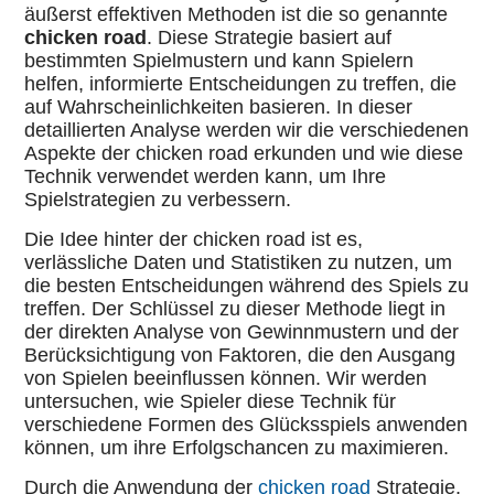
äußerst effektiven Methoden ist die so genannte
chicken road
. Diese Strategie basiert auf
bestimmten Spielmustern und kann Spielern
helfen, informierte Entscheidungen zu treffen, die
auf Wahrscheinlichkeiten basieren. In dieser
detaillierten Analyse werden wir die verschiedenen
Aspekte der chicken road erkunden und wie diese
Technik verwendet werden kann, um Ihre
Spielstrategien zu verbessern.
Die Idee hinter der chicken road ist es,
verlässliche Daten und Statistiken zu nutzen, um
die besten Entscheidungen während des Spiels zu
treffen. Der Schlüssel zu dieser Methode liegt in
der direkten Analyse von Gewinnmustern und der
Berücksichtigung von Faktoren, die den Ausgang
von Spielen beeinflussen können. Wir werden
untersuchen, wie Spieler diese Technik für
verschiedene Formen des Glücksspiels anwenden
können, um ihre Erfolgschancen zu maximieren.
Durch die Anwendung der
chicken road
Strategie,