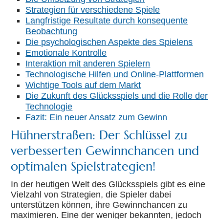
Strategien für verschiedene Spiele
Langfristige Resultate durch konsequente
Beobachtung
Die psychologischen Aspekte des Spielens
Emotionale Kontrolle
Interaktion mit anderen Spielern
Technologische Hilfen und Online-Plattformen
Wichtige Tools auf dem Markt
Die Zukunft des Glücksspiels und die Rolle der
Technologie
Fazit: Ein neuer Ansatz zum Gewinn
Hühnerstraßen: Der Schlüssel zu
verbesserten Gewinnchancen und
optimalen Spielstrategien!
In der heutigen Welt des Glücksspiels gibt es eine
Vielzahl von Strategien, die Spieler dabei
unterstützen können, ihre Gewinnchancen zu
maximieren. Eine der weniger bekannten, jedoch