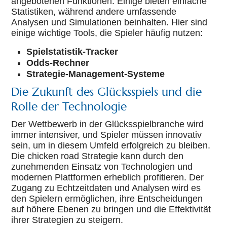
angebotenen Funktionen. Einige bieten einfache
Statistiken, während andere umfassende
Analysen und Simulationen beinhalten. Hier sind
einige wichtige Tools, die Spieler häufig nutzen:
Spielstatistik-Tracker
Odds-Rechner
Strategie-Management-Systeme
Die Zukunft des Glücksspiels und die
Rolle der Technologie
Der Wettbewerb in der Glücksspielbranche wird
immer intensiver, und Spieler müssen innovativ
sein, um in diesem Umfeld erfolgreich zu bleiben.
Die chicken road Strategie kann durch den
zunehmenden Einsatz von Technologien und
modernen Plattformen erheblich profitieren. Der
Zugang zu Echtzeitdaten und Analysen wird es
den Spielern ermöglichen, ihre Entscheidungen
auf höhere Ebenen zu bringen und die Effektivität
ihrer Strategien zu steigern.