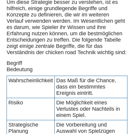
Um diese Strategie besser zu verstehen, ist es
hilfreich, einige grundlegende Begriffe und
Konzepte zu definieren, die wir im weiteren
Verlauf verwenden werden. Im Wesentlichen geht
es darum, wie Spieler ihr Wissen und ihre
Erfahrung nutzen können, um die bestmöglichen
Entscheidungen zu treffen. Die folgende Tabelle
zeigt einige zentrale Begriffe, die für das
Verständnis der chicken road Technik wichtig sind:
Begriff
Bedeutung
Wahrscheinlichkeit
Das Maß für die Chance,
dass ein bestimmtes
Ereignis eintritt.
Risiko
Die Möglichkeit eines
Verlustes oder Nachteils in
einem Spiel.
Strategische
Die Vorbereitung und
Planung
Auswahl von Spielzügen