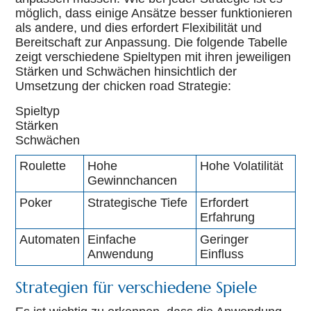
möglich, dass einige Ansätze besser funktionieren
als andere, und dies erfordert Flexibilität und
Bereitschaft zur Anpassung. Die folgende Tabelle
zeigt verschiedene Spieltypen mit ihren jeweiligen
Stärken und Schwächen hinsichtlich der
Umsetzung der chicken road Strategie:
Spieltyp
Stärken
Schwächen
Roulette
Hohe
Hohe Volatilität
Gewinnchancen
Poker
Strategische Tiefe
Erfordert
Erfahrung
Automaten
Einfache
Geringer
Anwendung
Einfluss
Strategien für verschiedene Spiele