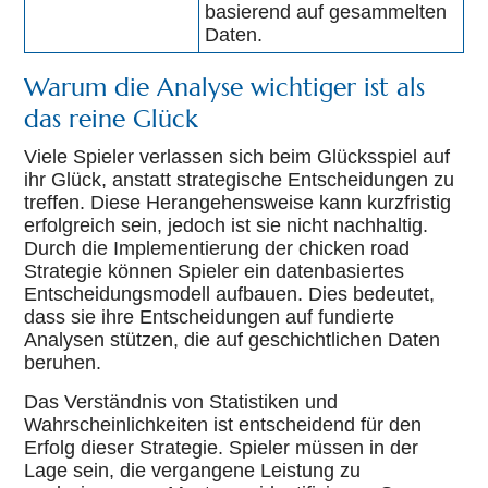
basierend auf gesammelten
Daten.
Warum die Analyse wichtiger ist als
das reine Glück
Viele Spieler verlassen sich beim Glücksspiel auf
ihr Glück, anstatt strategische Entscheidungen zu
treffen. Diese Herangehensweise kann kurzfristig
erfolgreich sein, jedoch ist sie nicht nachhaltig.
Durch die Implementierung der chicken road
Strategie können Spieler ein datenbasiertes
Entscheidungsmodell aufbauen. Dies bedeutet,
dass sie ihre Entscheidungen auf fundierte
Analysen stützen, die auf geschichtlichen Daten
beruhen.
Das Verständnis von Statistiken und
Wahrscheinlichkeiten ist entscheidend für den
Erfolg dieser Strategie. Spieler müssen in der
Lage sein, die vergangene Leistung zu