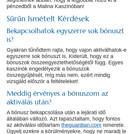
pénzedből a Malina Kaszinóban!
Sűrűn Ismételt Kérdések
Bekapcsolhatok egyszerre sok bónuszt
is?
Gyakran tűnődtem rajta, hogy vajon aktiválhatok-e
egyszerre sok bónuszt is. Kiderült, hogy ez a
bónuszok összeegyeztethetőségétől függ. Egyes
kaszinók engedélyezik a bónuszok
összegyűjtését, míg más nem, ezért mindig
vizsgáld először a feltételeket!
Meddig érvényes a bónuszom az
aktiválás után?
A bónusz bekapcsolása után a lejárati idő
általában változó. Azt tapasztaltam, hogy fontos
az aktiválási időtartam
theguardian.com
ismerete.
Ügyelj ezekre a körülményekre, hogy ne maradj le