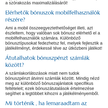
a szórakozás maximalizálásáról!
Elérhetők bónuszok mobilfelhasználók
részére?
Ami a mobil összeegyeztethetőséget illeti, azt
észleltem, hogy valóban sok bónusz elérhető el a
mobilfelhasználók számára. Különböző
bónusztípusokat fedezhetsz fel, melyek fejlesztik a
játékélményt, érdekessé téve az útközbeni játékot!
Átutalhatok bónuszpénzt számlák
között?
A számlakorlátozások miatt nem tudok
bónuszpénzt átvinni számlák között. Mindig nézd
meg az különböző bónuszajánlatok specifikus
feltételeit; ezek bónuszátutalások értelmezése
segíthet a legtöbbet kihozni a játékélményemből.
Mi történik , ha lemaraadtam az