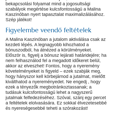
bekapcsolási folyamat mind a jogosultsági
szabályok megértése kulcsfontosságú a Malina
Kaszinóban nyert tapasztalat maximalizálásához.
Szép játékot!
Figyelembe veendő feltételek
A Malina Kaszinóban a jutalom aktiválása csak az
kezdeti lépés. A legnagyobb kihozhatod a
bónuszodból, ha átnézed a körülményeket.
Először is, figyelj a bónusz lejárati határidejére; ha
nem felhasználod fel a megadott időkeret belül,
akkor az elveszhet! Fontos, hogy a nyeremény
követelményeket is figyeld – ezek szabják meg,
hogy hányszor kell körbejárnod a jutalmat, mielőtt
kiválthatod a nyereményedet. Ne engedj , hogy
ezek a tényezők megbotránkoztassanak; a
tudásuk kulcsfontosságú lehet a nagyszerű
jutalmak felfedezéséhez. Szóval, szánj egy percet
a feltételek elolvasására. Ez sokkal élvezetesebbé
és nyereségesebbé teheti a szórakozást!