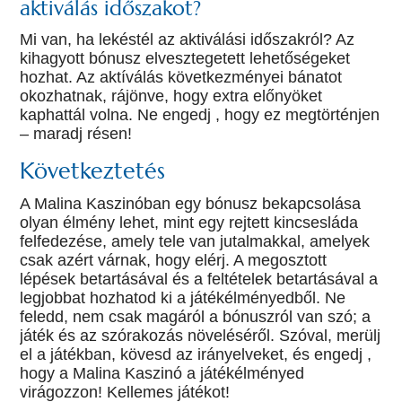
aktiválás időszakot?
Mi van, ha lekéstél az aktiválási időszakról? Az
kihagyott bónusz elvesztegetett lehetőségeket
hozhat. Az aktíválás következményei bánatot
okozhatnak, rájönve, hogy extra előnyöket
kaphattál volna. Ne engedj , hogy ez megtörténjen
– maradj résen!
Következtetés
A Malina Kaszinóban egy bónusz bekapcsolása
olyan élmény lehet, mint egy rejtett kincsesláda
felfedezése, amely tele van jutalmakkal, amelyek
csak azért várnak, hogy elérj. A megosztott
lépések betartásával és a feltételek betartásával a
legjobbat hozhatod ki a játékélményedből. Ne
feledd, nem csak magáról a bónuszról van szó; a
játék és az szórakozás növeléséről. Szóval, merülj
el a játékban, kövesd az irányelveket, és engedj ,
hogy a Malina Kaszinó a játékélményed
virágozzon! Kellemes játékot!