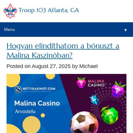
Troop 103 Atlanta, GA
Menu
▼
Hogyan elindíthatom a bónuszt a
Malina Kaszinóban?
Posted on
August 27, 2025
by Michael