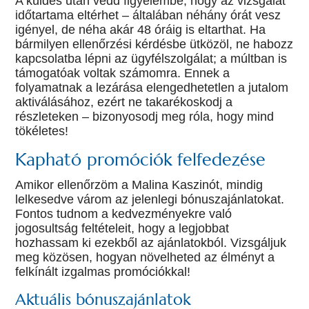
A küldés után vedd figyelembe, hogy az vizsgálat
időtartama eltérhet – általában néhány órát vesz
igényel, de néha akár 48 óráig is eltarthat. Ha
bármilyen ellenőrzési kérdésbe ütközöl, ne habozz
kapcsolatba lépni az ügyfélszolgálat; a múltban is
támogatóak voltak számomra. Ennek a
folyamatnak a lezárása elengedhetetlen a jutalom
aktiválásához, ezért ne takarékoskodj a
részleteken – bizonyosodj meg róla, hogy mind
tökéletes!
Kapható promóciók felfedezése
Amikor ellenőrzöm a Malina Kaszinót, mindig
lelkesedve várom az jelenlegi bónuszajánlatokat.
Fontos tudnom a kedvezményekre való
jogosultság feltételeit, hogy a legjobbat
hozhassam ki ezekből az ajánlatokból. Vizsgáljuk
meg közösen, hogyan növelheted az élményt a
felkínált izgalmas promóciókkal!
Aktuális bónuszajánlatok