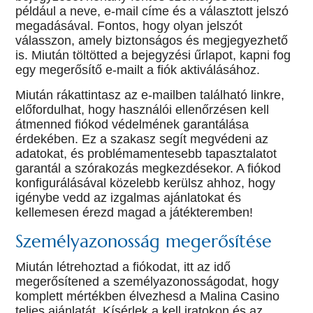
például a neve, e-mail címe és a választott jelszó
megadásával. Fontos, hogy olyan jelszót
válasszon, amely biztonságos és megjegyezhető
is. Miután töltötted a bejegyzési űrlapot, kapni fog
egy megerősítő e-mailt a fiók aktiválásához.
Miután rákattintasz az e-mailben található linkre,
előfordulhat, hogy használói ellenőrzésen kell
átmenned fiókod védelmének garantálása
érdekében. Ez a szakasz segít megvédeni az
adatokat, és problémamentesebb tapasztalatot
garantál a szórakozás megkezdésekor. A fiókod
konfigurálásával közelebb kerülsz ahhoz, hogy
igénybe vedd az izgalmas ajánlatokat és
kellemesen érezd magad a játékteremben!
Személyazonosság megerősítése
Miután létrehoztad a fiókodat, itt az idő
megerősítened a személyazonosságodat, hogy
komplett mértékben élvezhesd a Malina Casino
teljes ajánlatát. Kísérlek a kell iratokon és az