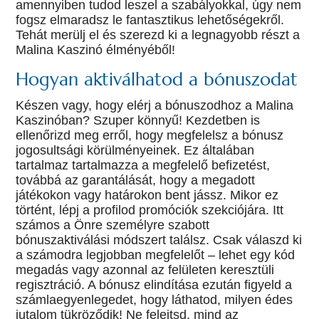
amennyiben tudod leszel a szabályokkal, úgy nem
fogsz elmaradsz le fantasztikus lehetőségekről.
Tehát merülj el és szerezd ki a legnagyobb részt a
Malina Kaszinó élményéből!
Hogyan aktiválhatod a bónuszodat
Készen vagy, hogy elérj a bónuszodhoz a Malina
Kaszinóban? Szuper könnyű! Kezdetben is
ellenőrizd meg erről, hogy megfelelsz a bónusz
jogosultsági körülményeinek. Ez általában
tartalmaz tartalmazza a megfelelő befizetést,
továbbá az garantálását, hogy a megadott
játékokon vagy határokon bent jássz. Mikor ez
történt, lépj a profilod promóciók szekciójára. Itt
számos a Önre személyre szabott
bónuszaktiválási módszert találsz. Csak válaszd ki
a számodra legjobban megfelelőt – lehet egy kód
megadás vagy azonnal az felületen keresztüli
regisztráció. A bónusz elindítása ezután figyeld a
számlaegyenlegedet, hogy láthatod, milyen édes
jutalom tükröződik! Ne felejtsd, mind az