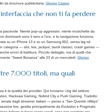
ltri da brochure pubblicitaria.
Glorion Casino
interfaccia che non ti fa perdere
a piacevole. Niente pop-up aggressivi, niente musichette da
olori dominanti sono il nero e l’oro, e la navigazione funziona
vata su un iPhone 13 e su un Samsung A52, senza lag né
 per categoria — slot, live, jackpot, tavoli classici, crash games —
nche errori di battitura. Piccolo dettaglio, ma di quelli che
cemente “Sweet Bonanza” alle 23 di un mercoledì.
Glorion
oltre 7.000 titoli, ma quali
a è la qualità dei provider. Qui troviamo i big del settore:
ution, Hacksaw Gaming, Nolimit City e Push Gaming. Tradotto:
tanto amate dagli streamer italiani — penso a “San Quentin xWays”
 sezione live, gestita principalmente da Evolution e Pragmatic
lano italiano in fasce orarie serali, cosa non scontata per