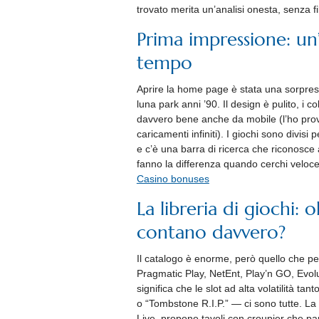
trovato merita un’analisi onesta, senza fi
Prima impressione: un’
tempo
Aprire la home page è stata una sorpres
luna park anni ’90. Il design è pulito, i c
davvero bene anche da mobile (l’ho pro
caricamenti infiniti). I giochi sono divisi
e c’è una barra di ricerca che riconosce a
fanno la differenza quando cerchi velo
Casino bonuses
La libreria di giochi: 
contano davvero?
Il catalogo è enorme, però quello che pes
Pragmatic Play, NetEnt, Play’n GO, Evol
significa che le slot ad alta volatilità 
o “Tombstone R.I.P.” — ci sono tutte. La
Live, propone tavoli con croupier che par