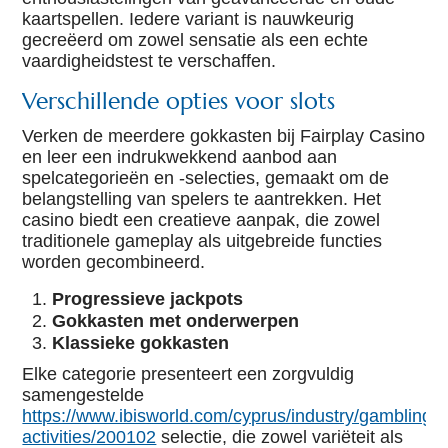
kaartspellen. Iedere variant is nauwkeurig
gecreëerd om zowel sensatie als een echte
vaardigheidstest te verschaffen.
Verschillende opties voor slots
Verken de meerdere gokkasten bij Fairplay Casino
en leer een indrukwekkend aanbod aan
spelcategorieën en -selecties, gemaakt om de
belangstelling van spelers te aantrekken. Het
casino biedt een creatieve aanpak, die zowel
traditionele gameplay als uitgebreide functies
worden gecombineerd.
Progressieve jackpots
Gokkasten met onderwerpen
Klassieke gokkasten
Elke categorie presenteert een zorgvuldig
samengestelde
https://www.ibisworld.com/cyprus/industry/gambling-
activities/200102
selectie, die zowel variëteit als