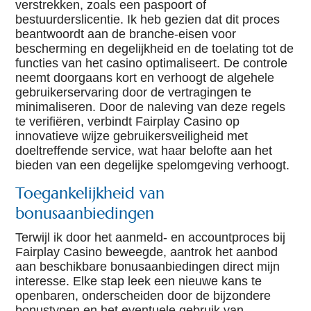
verstrekken, zoals een paspoort of
bestuurderslicentie. Ik heb gezien dat dit proces
beantwoordt aan de branche-eisen voor
bescherming en degelijkheid en de toelating tot de
functies van het casino optimaliseert. De controle
neemt doorgaans kort en verhoogt de algehele
gebruikerservaring door de vertragingen te
minimaliseren. Door de naleving van deze regels
te verifiëren, verbindt Fairplay Casino op
innovatieve wijze gebruikersveiligheid met
doeltreffende service, wat haar belofte aan het
bieden van een degelijke spelomgeving verhoogt.
Toegankelijkheid van
bonusaanbiedingen
Terwijl ik door het aanmeld- en accountproces bij
Fairplay Casino beweegde, aantrok het aanbod
aan beschikbare bonusaanbiedingen direct mijn
interesse. Elke stap leek een nieuwe kans te
openbaren, onderscheiden door de bijzondere
bonustypen en het eventuele gebruik van