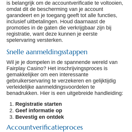
is belangrijk om de accountverificatie te voltooien,
omdat dit de bescherming van je account
garandeert en je toegang geeft tot alle functies,
inclusief uitbetalingen. Houd daarnaast de
promoties in de gaten die verkrijgbaar zijn bij
registratie, want deze kunnen je eerste
spelervaring versterken.
Snelle aanmeldingsstappen
Wil je je dompelen in de spannende wereld van
Fairplay Casino? Het inschrijvingsproces is
gemakkelijker om een interessante
gebruikerservaring te verzekeren en gelijktijdig
verleidelijke aanmeldingsvoordelen te
benadrukken. Hier is een uitgebreide handleiding:
Registratie starten
Geef informatie op
Bevestig en ontdek
Accountverificatieproces