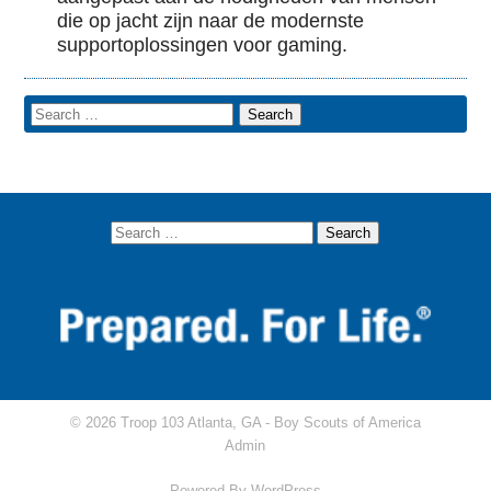
die op jacht zijn naar de modernste
supportoplossingen voor gaming.
© 2026 Troop 103 Atlanta, GA -
Boy Scouts of America
Admin
Powered By
WordPress