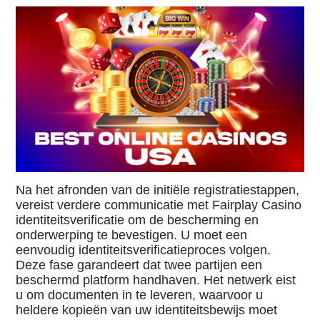
Na het afronden van de initiële registratiestappen,
vereist verdere communicatie met Fairplay Casino
identiteitsverificatie om de bescherming en
onderwerping te bevestigen. U moet een
eenvoudig identiteitsverificatieproces volgen.
Deze fase garandeert dat twee partijen een
beschermd platform handhaven. Het netwerk eist
u om documenten in te leveren, waarvoor u
heldere kopieën van uw identiteitsbewijs moet