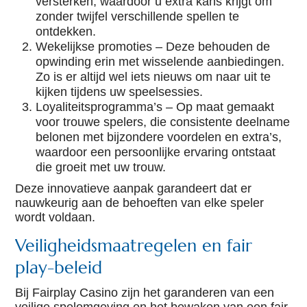
versterken, waardoor u extra kans krijgt om
zonder twijfel verschillende spellen te
ontdekken.
Wekelijkse promoties – Deze behouden de
opwinding erin met wisselende aanbiedingen.
Zo is er altijd wel iets nieuws om naar uit te
kijken tijdens uw speelsessies.
Loyaliteitsprogramma’s – Op maat gemaakt
voor trouwe spelers, die consistente deelname
belonen met bijzondere voordelen en extra’s,
waardoor een persoonlijke ervaring ontstaat
die groeit met uw trouw.
Deze innovatieve aanpak garandeert dat er
nauwkeurig aan de behoeften van elke speler
wordt voldaan.
Veiligheidsmaatregelen en fair
play-beleid
Bij Fairplay Casino zijn het garanderen van een
veilige spelomgeving en het bewaken van een fair