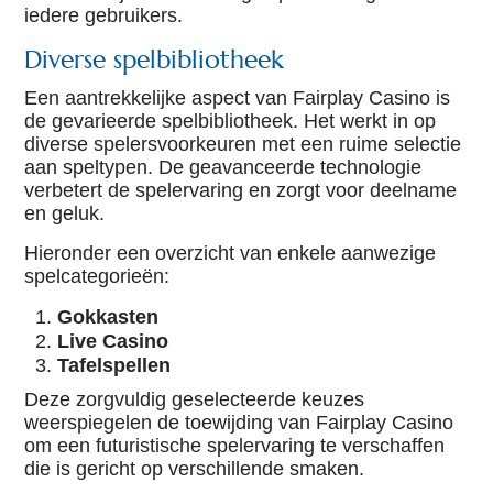
iedere gebruikers.
Diverse spelbibliotheek
Een aantrekkelijke aspect van Fairplay Casino is
de gevarieerde spelbibliotheek. Het werkt in op
diverse spelersvoorkeuren met een ruime selectie
aan speltypen. De geavanceerde technologie
verbetert de spelervaring en zorgt voor deelname
en geluk.
Hieronder een overzicht van enkele aanwezige
spelcategorieën:
Gokkasten
Live Casino
Tafelspellen
Deze zorgvuldig geselecteerde keuzes
weerspiegelen de toewijding van Fairplay Casino
om een futuristische spelervaring te verschaffen
die is gericht op verschillende smaken.