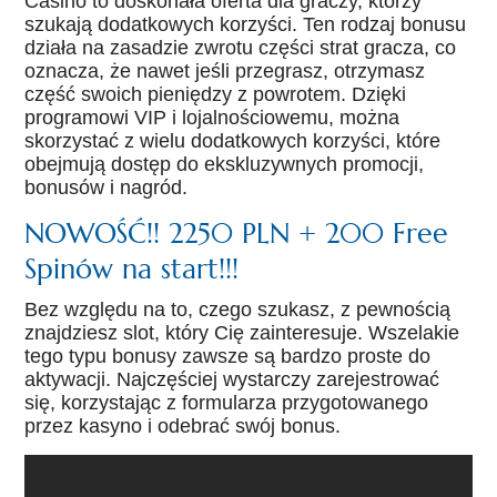
Casino to doskonała oferta dla graczy, którzy
szukają dodatkowych korzyści. Ten rodzaj bonusu
działa na zasadzie zwrotu części strat gracza, co
oznacza, że nawet jeśli przegrasz, otrzymasz
część swoich pieniędzy z powrotem. Dzięki
programowi VIP i lojalnościowemu, można
skorzystać z wielu dodatkowych korzyści, które
obejmują dostęp do ekskluzywnych promocji,
bonusów i nagród.
NOWOŚĆ!! 2250 PLN + 200 Free
Spinów na start!!!
Bez względu na to, czego szukasz, z pewnością
znajdziesz slot, który Cię zainteresuje. Wszelakie
tego typu bonusy zawsze są bardzo proste do
aktywacji. Najczęściej wystarczy zarejestrować
się, korzystając z formularza przygotowanego
przez kasyno i odebrać swój bonus.