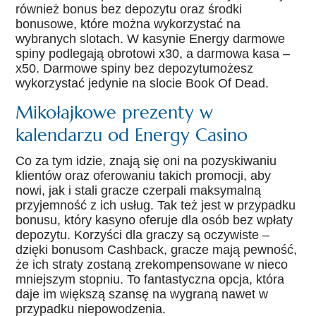
również bonus bez depozytu oraz środki
bonusowe, które można wykorzystać na
wybranych slotach. W kasynie Energy darmowe
spiny podlegają obrotowi x30, a darmowa kasa –
x50. Darmowe spiny bez depozytumożesz
wykorzystać jedynie na slocie Book Of Dead.
Mikołajkowe prezenty w
kalendarzu od Energy Casino
Co za tym idzie, znają się oni na pozyskiwaniu
klientów oraz oferowaniu takich promocji, aby
nowi, jak i stali gracze czerpali maksymalną
przyjemność z ich usług. Tak też jest w przypadku
bonusu, który kasyno oferuje dla osób bez wpłaty
depozytu. Korzyści dla graczy są oczywiste –
dzięki bonusom Cashback, gracze mają pewność,
że ich straty zostaną zrekompensowane w nieco
mniejszym stopniu. To fantastyczna opcja, która
daje im większą szansę na wygraną nawet w
przypadku niepowodzenia.