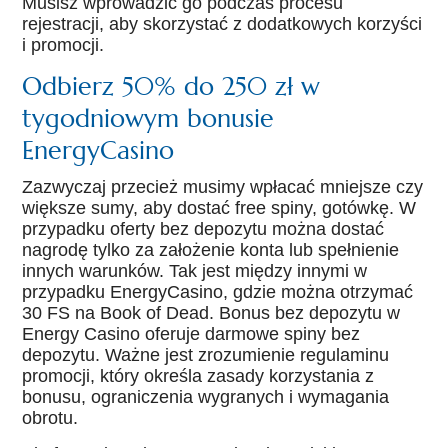
Musisz wprowadzić go podczas procesu
rejestracji, aby skorzystać z dodatkowych korzyści
i promocji.
Odbierz 50% do 250 zł w
tygodniowym bonusie
EnergyCasino
Zazwyczaj przecież musimy wpłacać mniejsze czy
większe sumy, aby dostać free spiny, gotówkę. W
przypadku oferty bez depozytu można dostać
nagrodę tylko za założenie konta lub spełnienie
innych warunków. Tak jest między innymi w
przypadku EnergyCasino, gdzie można otrzymać
30 FS na Book of Dead. Bonus bez depozytu w
Energy Casino oferuje darmowe spiny bez
depozytu. Ważne jest zrozumienie regulaminu
promocji, który określa zasady korzystania z
bonusu, ograniczenia wygranych i wymagania
obrotu.