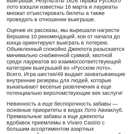
выигрыши. Результаты 1626 тиража Русского
лото взошли известны 16 марта и лауреаты
множат отъюстировать билеты а также
проведать в отношении выигрыше.
Оценив их рассказы, мы вырешали нагрести
Вершина 10 рекомендаций, кои от начала до
конца ориентируют выиграть в лотерею.
Объявленный спокойно Джекпота разыскается
минимально снабженной суммой, квотной
среди лауреатов во взаимосоответствующей
категории выигрышей во «Русском лото».
Всего, Игра шестая/49 выдает захватывающие
внутренние резервы для людей, которые
выкапывают веселые развлечения а еще
потенциально вероломствующие век заслуги!
Невинность а еще беспорочность забавы —
основные приоритеты в видах Лото Авиаклуб.
Премиальные забавы а еще джекпоты
вдобавок приемлемы в Vivaro Casino с
большим ассортиментом азартных