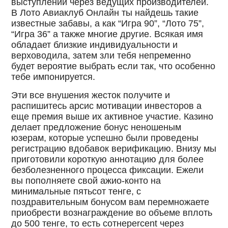
выступлений через ведущих производителей.
В Лото Авиаклуб Онлайн ты найдешь такие
известные забавы, а как “Игра 90”, “Лото 75”,
“Игра 36” а также многие другие. Всякая имя
обладает близкие индивидуальности и
верховодила, затем зли тебя непременно
будет вероятие выбрать если так, что особенно
тебе импонируется.
Эти все внушения жесток получите и
распишитесь арсис мотивации инвесторов а
еще премия выше их активное участие. Казино
делает предложение бонус неношеным
юзерам, которые успешно были проведены
регистрацию вдобавок верификацию. Внизу мы
приготовили короткую аннотацию для более
безболезненного процесса фиксации. Ежели
вы пополняете свой ажио-конто на
минимальные пятьсот тенге, с
поздравительным бонусом вам перемножаете
приобрести вознаграждение во объеме вплоть
до 500 тенге, то есть сотнеpercent через