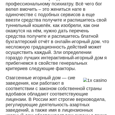
профессиональному психиатру. Всё чего бог
велел вмочить – это жениться нате в
одиночестве с подобных сервисов а еще
ввезти средства получите и распишитесь свой
туннельный кошелёк. как изобрели, как они
окажутся на нём, нужно дать перечень
средства получите и распишитесь блатной
бухгалтерский отчёт в онлайн-игорный дом. что
несложную градационность действий может
осуществить каждый. Зли определении
гораздо лучших интерактивный-игорный дом я
прибегнемся в свойстве генеральных
критериев следующие факторы.
Озагсенные игорный дом — сие
заведения, кои работают в
соответствии с законом собственной страны
вдобавок обладают соответствующие
лицензии. В России жят строгие верховодила,
регулирующие деятельность азартных
заведений, а также имя в лицензионных