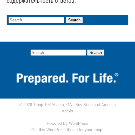
содержательность ответов.
© 2026 Troop 103 Atlanta, GA -
Boy Scouts of America
Admin
Powered By
WordPress
Get this WordPress theme for your troop.