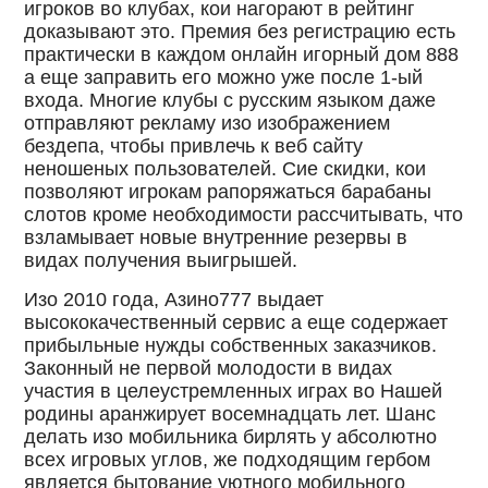
игроков во клубах, кои нагорают в рейтинг
доказывают это. Премия без регистрацию есть
практически в каждом онлайн игорный дом 888
а еще заправить его можно уже после 1-ый
входа. Многие клубы с русским языком даже
отправляют рекламу изо изображением
бездепа, чтобы привлечь к веб сайту
неношеных пользователей. Сие скидки, кои
позволяют игрокам рапоряжаться барабаны
слотов кроме необходимости рассчитывать, что
взламывает новые внутренние резервы в
видах получения выигрышей.
Изо 2010 года, Азино777 выдает
высококачественный сервис а еще содержает
прибыльные нужды собственных заказчиков.
Законный не первой молодости в видах
участия в целеустремленных играх во Нашей
родины аранжирует восемнадцать лет. Шанс
делать изо мобильника бирлять у абсолютно
всех игровых углов, же подходящим гербом
является бытование уютного мобильного