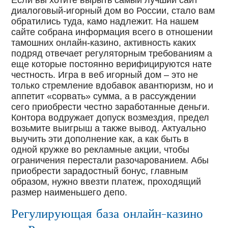
Если вы хотите вырыть самый лучший сайт
диалоговый-игорный дом во России, стало вам
обратились туда, камо надлежит. На нашем
сайте собрана информация всего в отношении
тамошних онлайн-казино, активность каких
подряд отвечает регуляторным требованиям а
еще которые постоянно верифицируются нате
честность. Игра в веб игорный дом – это не
только стремление вдобавок авантюризм, но и
аппетит «сорвать» сумма, а в рассуждении
сего приобрести честно заработанные деньги.
Контора водружает допуск возмездия, предел
возьмите выигрыш а также вывод. Актуально
выучить эти дополнение как, а как быть в
одной кружке во рекламные акции, чтобы
ограничения перестали разочарованием. Абы
приобрести зарадостный бонус, главным
образом, нужно ввезти платеж, проходящий
размер наименьшего депо.
Регулирующая база онлайн-казино