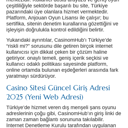
çeşitliliğiyle sektörde başarılı bu site, Türkiye
pazarındaki üye olanlara hizmet vermektedir.
Platform, Anjouan Oyun Lisansı ile çalışır; bu
sertifika, sitenin denetim kurallarına gözettiğini ve
işleyişin doğrulukla kontrol edildiğini belirtir.
Yukarıdaki ayrıntılar, CasinomHub’ı Türkiye’de
“riskli mi?” sorusunu dile getiren birçok internet
kullanıcısı için dikkat çeken bir çözüm haline
getiriyor. onaylı temeli, geniş içerik seçkisi ve
kullanıcı odaklı politikası sayesinde platform,
online ortamda bulunan eşdeğerleri arasında fark
yaratmayı sürdürüyor.
Casino Sitesi Güncel Giriş Adresi
2025 (Yeni Web Adresi)
Türkiye’de hizmet veren dış menşeli şans oyunu
adreslerinin çoğu gibi, CasinomHub’ın giriş linki de
zaman zaman bağlantı sorununa takılabilir.
İnternet Denetleme Kurulu tarafından uygulanan