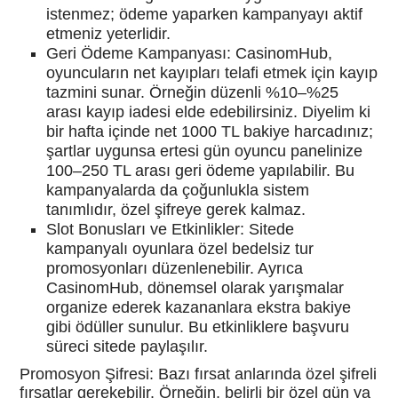
istenmez; ödeme yaparken kampanyayı aktif
etmeniz yeterlidir.
Geri Ödeme Kampanyası: CasinomHub,
oyuncuların net kayıpları telafi etmek için kayıp
tazmini sunar. Örneğin düzenli %10–%25
arası kayıp iadesi elde edebilirsiniz. Diyelim ki
bir hafta içinde net 1000 TL bakiye harcadınız;
şartlar uygunsa ertesi gün oyuncu panelinize
100–250 TL arası geri ödeme yapılabilir. Bu
kampanyalarda da çoğunlukla sistem
tanımlıdır, özel şifreye gerek kalmaz.
Slot Bonusları ve Etkinlikler: Sitede
kampanyalı oyunlara özel bedelsiz tur
promosyonları düzenlenebilir. Ayrıca
CasinomHub, dönemsel olarak yarışmalar
organize ederek kazananlara ekstra bakiye
gibi ödüller sunulur. Bu etkinliklere başvuru
süreci sitede paylaşılır.
Promosyon Şifresi: Bazı fırsat anlarında özel şifreli
fırsatlar gerekebilir. Örneğin, belirli bir özel gün ya