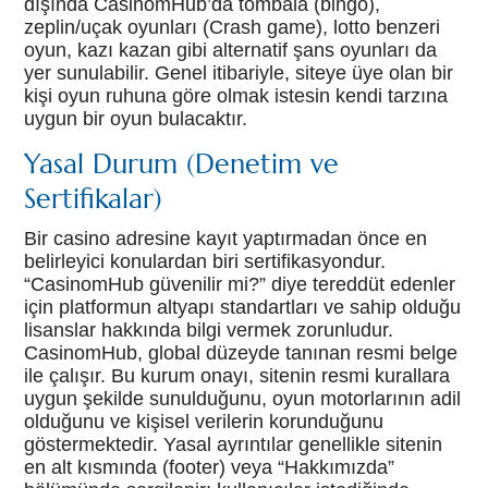
dışında CasinomHub’da tombala (bingo),
zeplin/uçak oyunları (Crash game), lotto benzeri
oyun, kazı kazan gibi alternatif şans oyunları da
yer sunulabilir. Genel itibariyle, siteye üye olan bir
kişi oyun ruhuna göre olmak istesin kendi tarzına
uygun bir oyun bulacaktır.
Yasal Durum (Denetim ve
Sertifikalar)
Bir casino adresine kayıt yaptırmadan önce en
belirleyici konulardan biri sertifikasyondur.
“CasinomHub güvenilir mi?” diye tereddüt edenler
için platformun altyapı standartları ve sahip olduğu
lisanslar hakkında bilgi vermek zorunludur.
CasinomHub, global düzeyde tanınan resmi belge
ile çalışır. Bu kurum onayı, sitenin resmi kurallara
uygun şekilde sunulduğunu, oyun motorlarının adil
olduğunu ve kişisel verilerin korunduğunu
göstermektedir. Yasal ayrıntılar genellikle sitenin
en alt kısmında (footer) veya “Hakkımızda”