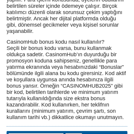
belirtilen süreler içinde ödemeye çalışır. Birçok
katılımcı düzenli olarak sorunsuz çekim yaptığını
belirtmiştir. Ancak her dijital platformda olduğu
gibi, dönemsel gecikmeler veya kişisel sorunlar
yaşanabilir.
CasinomHub bonus kodu nasıl kullanılır?
Seçili bir bonus kodu varsa, bunu kullanmak
oldukça sadetir. CasinomHub’ın duyurduğu bir
promosyon koduna sahipseniz, genellikle para
yatırma ekranında veya hesabınızdaki “Bonuslar”
bölümünde ilgili alana bu kodu girersiniz. Kod aktif
ve koşullara uygunsa anında hesabınıza ilgili
bonus yansır. Örneğin “CASINOMHUB2025” gibi
bir kod, belirtilen tarihlerde ve minimum yatırım
tutarıyla kullanıldığında size ekstra bonus
kazandırabilir. Kod kullanırken, her teklifnın
kurallarını (minimum yatırım, çevrim şartı, son
kullanım tarihi vb.) dikkatlice okumayı unutmayın.