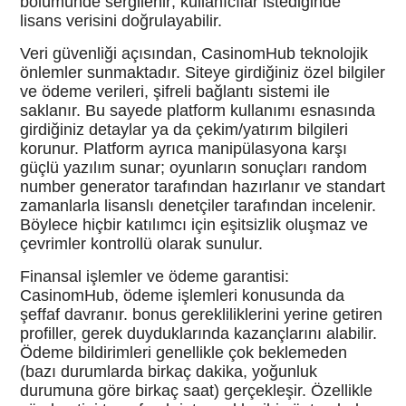
bölümünde sergilenir; kullanıcılar istediğinde
lisans verisini doğrulayabilir.
Veri güvenliği açısından, CasinomHub teknolojik
önlemler sunmaktadır. Siteye girdiğiniz özel bilgiler
ve ödeme verileri, şifreli bağlantı sistemi ile
saklanır. Bu sayede platform kullanımı esnasında
girdiğiniz detaylar ya da çekim/yatırım bilgileri
korunur. Platform ayrıca manipülasyona karşı
güçlü yazılım sunar; oyunların sonuçları random
number generator tarafından hazırlanır ve standart
zamanlarla lisanslı denetçiler tarafından incelenir.
Böylece hiçbir katılımcı için eşitsizlik oluşmaz ve
çevrimler kontrollü olarak sunulur.
Finansal işlemler ve ödeme garantisi:
CasinomHub, ödeme işlemleri konusunda da
şeffaf davranır. bonus gerekliliklerini yerine getiren
profiller, gerek duyduklarında kazançlarını alabilir.
Ödeme bildirimleri genellikle çok beklemeden
(bazı durumlarda birkaç dakika, yoğunluk
durumuna göre birkaç saat) gerçekleşir. Özellikle