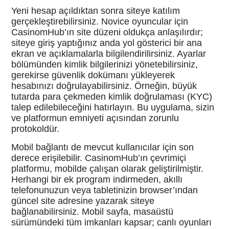
Yeni hesap açıldıktan sonra siteye katılım
gerçekleştirebilirsiniz. Novice oyuncular için
CasinomHub’ın site düzeni oldukça anlaşılırdır;
siteye giriş yaptığınız anda yol gösterici bir ana
ekran ve açıklamalarla bilgilendirilirsiniz. Ayarlar
bölümünden kimlik bilgilerinizi yönetebilirsiniz,
gerekirse güvenlik dokümanı yükleyerek
hesabınızı doğrulayabilirsiniz. Örneğin, büyük
tutarda para çekmeden kimlik doğrulaması (KYC)
talep edilebileceğini hatırlayın. Bu uygulama, sizin
ve platformun emniyeti açısından zorunlu
protokoldür.
Mobil bağlantı de mevcut kullanıcılar için son
derece erişilebilir. CasinomHub’ın çevrimiçi
platformu, mobilde çalışan olarak geliştirilmiştir.
Herhangi bir ek program indirmeden, akıllı
telefonunuzun veya tabletinizin browser’ından
güncel site adresine yazarak siteye
bağlanabilirsiniz. Mobil sayfa, masaüstü
sürümündeki tüm imkanları kapsar; canlı oyunları