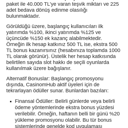
paket ile 40.000 TL’ye varan teşvik miktarı ve 225
adet bedava dönüş edinme olasılığı
bulunmaktadır.
Görüldüğü üzere, başlangıç kullanıcıları ilk
yatırımda %100, ikinci yatırımda %125 ve
üçüncüde %150 ek kazanç alabilmektedir.
Örneğin ilk hesap katkınız 500 TL ise, ekstra 500
TL bonus kazanırsınız (hesabınıza toplamda 1000
TL olarak görünür). Üstelik her hesap katkısında
belirtilen sayıda slot hakkı de seçili oyunlarda
kullanılmak üzere bağışlanır.
Alternatif Bonuslar: Başlangıç promosyonu
dışında, CasinomHub aktif üyeleri için de
tekrarlayan ödüller sunar. Bunlardan bazıları:
Finansal Ödüller: Belirli günlerde veya belirli
ödeme yöntemlerinde ekstra bonus yüzdesi
verilebilir. Örneğin, haftanın belli bir günü %20
yükleme promosyonu olabilir. Bu tür bonus
sistemlerinde genelde kod uygulaması