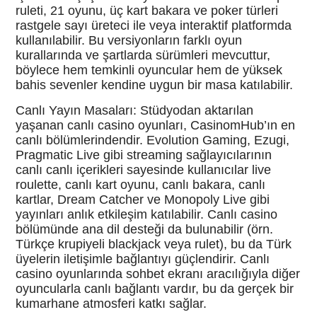
ruleti, 21 oyunu, üç kart bakara ve poker türleri
rastgele sayı üreteci ile veya interaktif platformda
kullanılabilir. Bu versiyonların farklı oyun
kurallarında ve şartlarda sürümleri mevcuttur,
böylece hem temkinli oyuncular hem de yüksek
bahis sevenler kendine uygun bir masa katılabilir.
Canlı Yayın Masaları: Stüdyodan aktarılan
yaşanan canlı casino oyunları, CasinomHub’ın en
canlı bölümlerindendir. Evolution Gaming, Ezugi,
Pragmatic Live gibi streaming sağlayıcılarının
canlı canlı içerikleri sayesinde kullanıcılar live
roulette, canlı kart oyunu, canlı bakara, canlı
kartlar, Dream Catcher ve Monopoly Live gibi
yayınları anlık etkileşim katılabilir. Canlı casino
bölümünde ana dil desteği da bulunabilir (örn.
Türkçe krupiyeli blackjack veya rulet), bu da Türk
üyelerin iletişimle bağlantıyı güçlendirir. Canlı
casino oyunlarında sohbet ekranı aracılığıyla diğer
oyuncularla canlı bağlantı vardır, bu da gerçek bir
kumarhane atmosferi katkı sağlar.