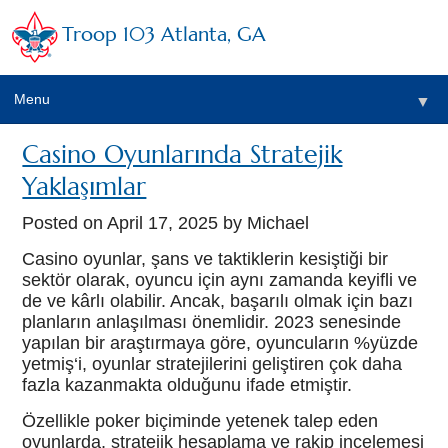
Troop 103 Atlanta, GA
Menu
▼
Casino Oyunlarında Stratejik
Yaklaşımlar
Posted on
April 17, 2025
by Michael
Casino oyunlar, şans ve taktiklerin kesiştiği bir
sektör olarak, oyuncu için aynı zamanda keyifli ve
de ve kârlı olabilir. Ancak, başarılı olmak için bazı
planların anlaşılması önemlidir. 2023 senesinde
yapılan bir araştırmaya göre, oyuncuların %yüzde
yetmiş‘i, oyunlar stratejilerini geliştiren çok daha
fazla kazanmakta olduğunu ifade etmiştir.
Özellikle poker biçiminde yetenek talep eden
oyunlarda, stratejik hesaplama ve rakip incelemesi