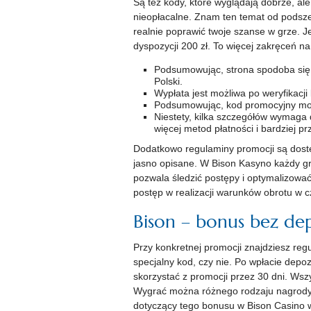
Są też kody, które wyglądają dobrze, al
nieopłacalne. Znam ten temat od podsze
realnie poprawić twoje szanse w grze. J
dyspozycji 200 zł. To więcej zakręceń n
Podsumowując, strona spodoba się
Polski.
Wypłata jest możliwa po weryfikacji k
Podsumowując, kod promocyjny może 
Niestety, kilka szczegółów wymaga
więcej metod płatności i bardziej pr
Dodatkowo regulaminy promocji są dostę
jasno opisane. W Bison Kasyno każdy gra
pozwala śledzić postępy i optymalizować
postęp w realizacji warunków obrotu w c
Bison – bonus bez de
Przy konkretnej promocji znajdziesz regu
specjalny kod, czy nie. Po wpłacie depo
skorzystać z promocji przez 30 dni. Wsz
Wygrać można różnego rodzaju nagrody,
dotyczący tego bonusu w Bison Casino 