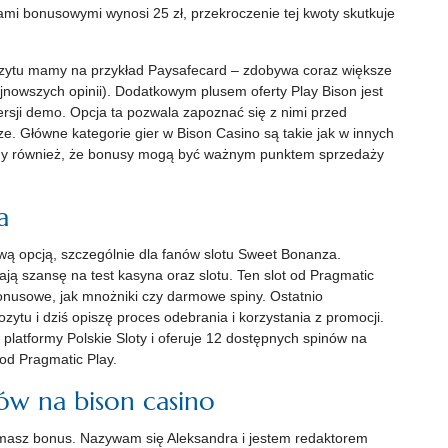
ami bonusowymi wynosi 25 zł, przekroczenie tej kwoty skutkuje
zytu mamy na przykład Paysafecard – zdobywa coraz większe
nowszych opinii). Dodatkowym plusem oferty Play Bison jest
rsji demo. Opcja ta pozwala zapoznać się z nimi przed
. Główne kategorie gier w Bison Casino są takie jak w innych
my również, że bonusy mogą być ważnym punktem sprzedaży
a
wą opcją, szczególnie dla fanów slotu Sweet Bonanza.
ą szansę na test kasyna oraz slotu. Ten slot od Pragmatic
onusowe, jak mnożniki czy darmowe spiny. Ostatnio
ytu i dziś opiszę proces odebrania i korzystania z promocji.
 platformy Polskie Sloty i oferuje 12 dostępnych spinów na
od Pragmatic Play.
tów na bison casino
rzymasz bonus. Nazywam się Aleksandra i jestem redaktorem