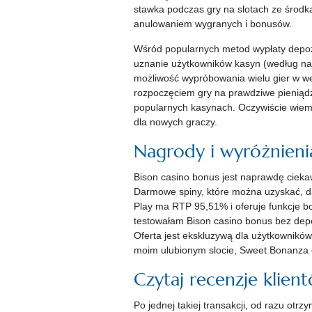
stawka podczas gry na slotach ze środk
anulowaniem wygranych i bonusów.
Wśród popularnych metod wypłaty depo
uznanie użytkowników kasyn (według naj
możliwość wypróbowania wielu gier w we
rozpoczęciem gry na prawdziwe pieniądze
popularnych kasynach. Oczywiście wie
dla nowych graczy.
Nagrody i wyróżnieni
Bison casino bonus jest naprawdę cieka
Darmowe spiny, które można uzyskać, daj
Play ma RTP 95,51% i oferuje funkcje b
testowałam Bison casino bonus bez depoz
Oferta jest ekskluzywą dla użytkowników
moim ulubionym slocie, Sweet Bonanza 
Czytaj recenzje klien
Po jednej takiej transakcji, od razu ot