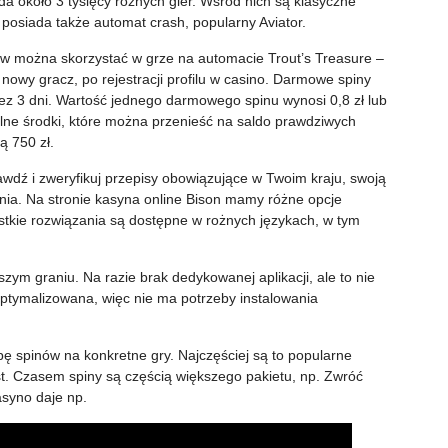
da około 3 tysięcy różnych gier. Wśród nich są klasyczne
 posiada także automat crash, popularny Aviator.
w można skorzystać w grze na automacie Trout’s Treasure –
nowy gracz, po rejestracji profilu w casino. Darmowe spiny
z 3 dni. Wartość jednego darmowego spinu wynosi 0,8 zł lub
ne środki, które można przenieść na saldo prawdziwych
ą 750 zł.
wdź i zweryfikuj przepisy obowiązujące w Twoim kraju, swoją
nia. Na stronie kasyna online Bison mamy różne opcje
ystkie rozwiązania są dostępne w rożnych językach, w tym
szym graniu. Na razie brak dedykowanej aplikacji, ale to nie
optymalizowana, więc nie ma potrzeby instalowania
bę spinów na konkretne gry. Najczęściej są to popularne
st. Czasem spiny są częścią większego pakietu, np. Zwróć
syno daje np.