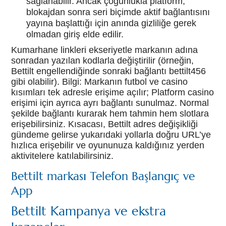
sağlanabilir. Ancak çoğunlukla platform,
blokajdan sonra seri biçimde aktif bağlantısını
yayına başlattığı için anında gizliliğe gerek
olmadan giriş elde edilir.
Kumarhane linkleri ekseriyetle markanın adına
sonradan yazılan kodlarla değiştirilir (örneğin,
Bettilt engellendiğinde sonraki bağlantı bettilt456
gibi olabilir). Bilgi: Markanın futbol ve casino
kısımları tek adresle erişime açılır; Platform casino
erişimi için ayrıca ayrı bağlantı sunulmaz. Normal
şekilde bağlantı kurarak hem tahmin hem slotlara
erişebilirsiniz. Kısacası, Bettilt adres değişikliği
gündeme gelirse yukarıdaki yollarla doğru URL’ye
hızlıca erişebilir ve oyununuza kaldığınız yerden
aktivitelere katılabilirsiniz.
Bettilt markası Telefon Başlangıç ve
App
Bettilt Kampanya ve ekstra