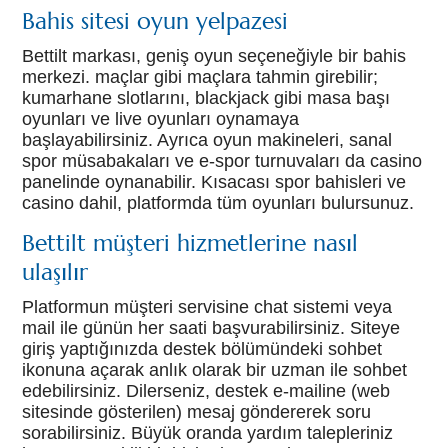
Bahis sitesi oyun yelpazesi
Bettilt markası, geniş oyun seçeneğiyle bir bahis
merkezi. maçlar gibi maçlara tahmin girebilir;
kumarhane slotlarını, blackjack gibi masa başı
oyunları ve live oyunları oynamaya
başlayabilirsiniz. Ayrıca oyun makineleri, sanal
spor müsabakaları ve e-spor turnuvaları da casino
panelinde oynanabilir. Kısacası spor bahisleri ve
casino dahil, platformda tüm oyunları bulursunuz.
Bettilt müşteri hizmetlerine nasıl
ulaşılır
Platformun müşteri servisine chat sistemi veya
mail ile günün her saati başvurabilirsiniz. Siteye
giriş yaptığınızda destek bölümündeki sohbet
ikonuna açarak anlık olarak bir uzman ile sohbet
edebilirsiniz. Dilerseniz, destek e-mailine (web
sitesinde gösterilen) mesaj göndererek soru
sorabilirsiniz. Büyük oranda yardım talepleriniz