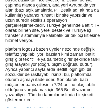
büyük başlıkları inceleyeceğim. Bettilt, dünya
çapında alanda çalışan, ana yeri Avrupa’da yer
alan (bazı açıklamalarda PT Bettilt adı altında da
kullanılır) yabancı ruhsatlı bir site yapısıdır ve
uzun süredir eksiksiz operasyon
gerçekleştirmektedir. Türkiye genelinde Bettilt TR
olarak bilinen site, yerel destek ve Türkiye içi
transfer sistemleriyle kalabalık bir takipçi kitlesine
hizmet veriyor.
platform logosu bazen üyeler nezdinde değişik
telaffuz yapılabiliyor; bazıları kimi zaman ‘betilt
giriş’ gibi tek “t” ile ya da ‘betilt giriş’ şeklinde farklı
giriş arayabiliyor (doğru biçim doğrusu budur).
Ayrıca yabancı sayfalarda Bettilt login gibi dil
sözcükler de rastlayabilirsiniz; bu, platformda
oturum açmayı ifade eder. Son olarak, bazı
müşteriler bahis sitesinin 7/24 online ulaşılabilir
olduğunu vurgulamak için 365 Bettilt yazımını
yazabiliyor. Tüm bu tanımlar aslında bir şirketi
göstermektedir.