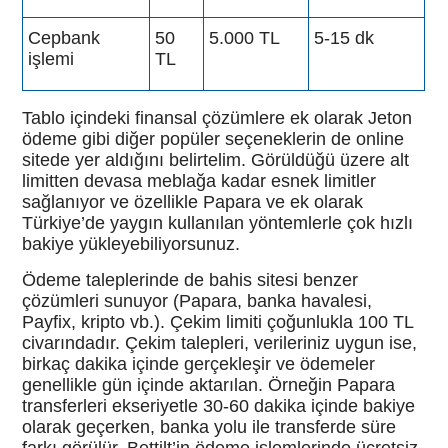
Cepbank
50
5.000 TL
5-15 dk
işlemi
TL
Tablo içindeki finansal çözümlere ek olarak Jeton
ödeme gibi diğer popüler seçeneklerin de online
sitede yer aldığını belirtelim. Görüldüğü üzere alt
limitten devasa meblağa kadar esnek limitler
sağlanıyor ve özellikle Papara ve ek olarak
Türkiye’de yaygın kullanılan yöntemlerle çok hızlı
bakiye yükleyebiliyorsunuz.
Ödeme taleplerinde de bahis sitesi benzer
çözümleri sunuyor (Papara, banka havalesi,
Payfix, kripto vb.). Çekim limiti çoğunlukla 100 TL
civarındadır. Çekim talepleri, verileriniz uygun ise,
birkaç dakika içinde gerçekleşir ve ödemeler
genellikle gün içinde aktarılan. Örneğin Papara
transferleri ekseriyetle 30-60 dakika içinde bakiye
olarak geçerken, banka yolu ile transferde süre