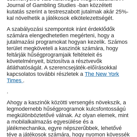
Journal of Gambling Studies -ban közzétett
kutatás szerint a testreszabott jutalmak akár 25%-
kal növelhetik a játékosok elkötelezettségét.
A szabályozási szempontok iránt érdeklődők
számára elengedhetetlen megérteni, hogy a
jutalmazási programokat hogyan kezelik. Számos
terület megköveteli a kaszinók számára, hogy
feltárják hűségprogramjaik feltételeit és
követelményeit, biztosítva a résztvevők
átláthatóságát. A szerencsejáték-előírásokkal
kapcsolatos további részletek a
The New York
Times
.
.
Ahogy a kaszinók közötti versengés növekszik, a
legmodernebb hűségprogramok kulcsfontosságú
megkülönböztetővé válnak. Az olyan elemek, mint
a mobilalkalmazás egyesülése és a
játékmechanika, egyre népszerűbbek, lehetővé
téve a játékosok számára, hogy nyomon kövessék