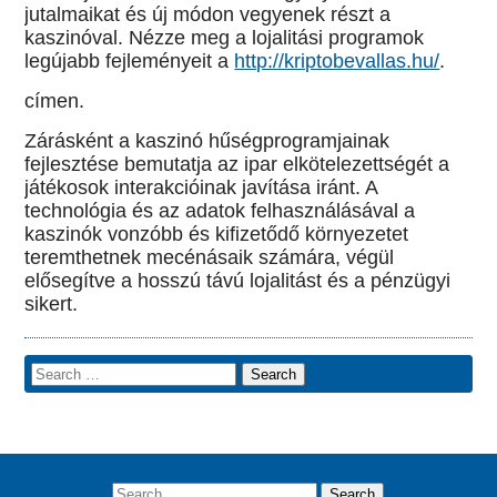
jutalmaikat és új módon vegyenek részt a
kaszinóval. Nézze meg a lojalitási programok
legújabb fejleményeit a
http://kriptobevallas.hu/
.
címen.
Zárásként a kaszinó hűségprogramjainak
fejlesztése bemutatja az ipar elkötelezettségét a
játékosok interakcióinak javítása iránt. A
technológia és az adatok felhasználásával a
kaszinók vonzóbb és kifizetődő környezetet
teremthetnek mecénásaik számára, végül
elősegítve a hosszú távú lojalitást és a pénzügyi
sikert.