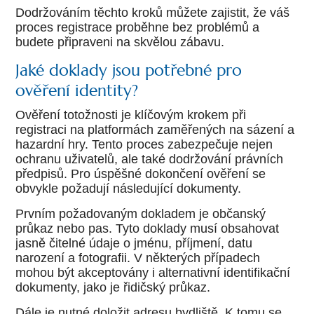
Dodržováním těchto kroků můžete zajistit, že váš
proces registrace proběhne bez problémů a
budete připraveni na skvělou zábavu.
Jaké doklady jsou potřebné pro
ověření identity?
Ověření totožnosti je klíčovým krokem při
registraci na platformách zaměřených na sázení a
hazardní hry. Tento proces zabezpečuje nejen
ochranu uživatelů, ale také dodržování právních
předpisů. Pro úspěšné dokončení ověření se
obvykle požadují následující dokumenty.
Prvním požadovaným dokladem je občanský
průkaz nebo pas. Tyto doklady musí obsahovat
jasně čitelné údaje o jménu, příjmení, datu
narození a fotografii. V některých případech
mohou být akceptovány i alternativní identifikační
dokumenty, jako je řidičský průkaz.
Dále je nutné doložit adresu bydliště. K tomu se