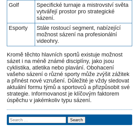
Golf
Specifické turnaje a mistrovství světa
vytvářejí prostor pro strategické
sázení.
Esporty
Stále rostoucí segment, nabízející
možnost sázení na profesionální
videohry.
Kromě těchto hlavních sportů existuje možnost
sázet i na méně známé disciplíny, jako jsou
cyklistika, atletika nebo plavání. Obohacení
vašeho sázení o různé sporty může zvýšit zážitek
a přinést nové vzrušení. Důležité je vždy sledovat
aktuální formu týmů a sportovců a přizpůsobit své
strategie. Informovanost je klíčovým faktorem
úspěchu v jakémkoliv typu sázení.