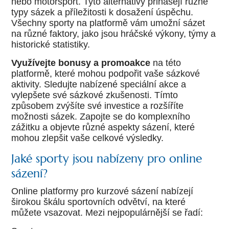
nebo motorsport. Tyto alternativy přinášejí různé
typy sázek a příležitosti k dosažení úspěchu.
Všechny sporty na platformě vám umožní sázet
na různé faktory, jako jsou hráčské výkony, týmy a
historické statistiky.
Využívejte bonusy a promoakce
na této
platformě, které mohou podpořit vaše sázkové
aktivity. Sledujte nabízené speciální akce a
vylepšete své sázkové zkušenosti. Tímto
způsobem zvýšíte své investice a rozšíříte
možnosti sázek. Zapojte se do komplexního
zážitku a objevte různé aspekty sázení, které
mohou zlepšit vaše celkové výsledky.
Jaké sporty jsou nabízeny pro online
sázení?
Online platformy pro kurzové sázení nabízejí
širokou škálu sportovních odvětví, na které
můžete vsazovat. Mezi nejpopulárnější se řadí: