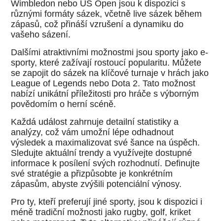
Wimbledon nebo US Open jsou k dispozici s
různými formáty sázek, včetně live sázek během
zápasů, což přináší vzrušení a dynamiku do
vašeho sázení.
Dalšími atraktivními možnostmi jsou sporty jako e-
sporty, které zažívají rostoucí popularitu. Můžete
se zapojit do sázek na klíčové turnaje v hrách jako
League of Legends nebo Dota 2. Tato možnost
nabízí unikátní příležitosti pro hráče s výborným
povědomím o herní scéně.
Každá událost zahrnuje detailní statistiky a
analýzy, což vám umožní lépe odhadnout
výsledek a maximalizovat své šance na úspěch.
Sledujte aktuální trendy a využívejte dostupné
informace k posílení svých rozhodnutí. Definujte
své stratégie a přizpůsobte je konkrétním
zápasům, abyste zvýšili potenciální výnosy.
Pro ty, kteří preferují jiné sporty, jsou k dispozici i
méně tradiční možnosti jako rugby, golf, kriket