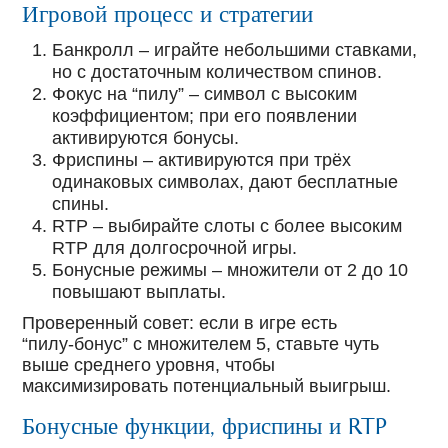
Игровой процесс и стратегии
Банкролл – играйте небольшими ставками,
но с достаточным количеством спинов.
Фокус на “пилу” – символ с высоким
коэффициентом; при его появлении
активируются бонусы.
Фриспины – активируются при трёх
одинаковых символах, дают бесплатные
спины.
RTP – выбирайте слоты с более высоким
RTP для долгосрочной игры.
Бонусные режимы – множители от 2 до 10
повышают выплаты.
Проверенный совет: если в игре есть
“пилу‑бонус” с множителем 5, ставьте чуть
выше среднего уровня, чтобы
максимизировать потенциальный выигрыш.
Бонусные функции, фриспины и RTP