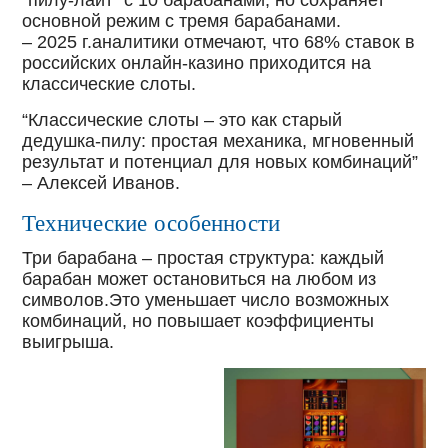
“пилу‑лайт” с 10 барабанами, но сохраняет
основной режим с тремя барабанами.
– 2025 г.аналитики отмечают, что 68% ставок в
российских онлайн‑казино приходится на
классические слоты.
“Классические слоты – это как старый
дедушка‑пилу: простая механика, мгновенный
результат и потенциал для новых комбинаций”
– Алексей Иванов.
Технические особенности
Три барабана – простая структура: каждый
барабан может остановиться на любом из
символов.Это уменьшает число возможных
комбинаций, но повышает коэффициенты
выигрыша.