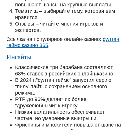
повышают шансы на крупные выплаты.
Тематика – выбирайте тему, которая вам
нравится.
Отзывы – читайте мнения игроков и
экспертов.
Ссылка на популярное онлайн‑казино:
султан
геймс казино 365
.
Инсайты
Классические три барабана составляют
68% ставок в российских онлайн‑казино.
В 2024 г.”султан геймс” запустил серию
“пилу‑лайт” с сохранением основного
режима.
RTP до 96% делает их более
“дружелюбными” к игроку.
Низкая волатильность обеспечивает
частые, но умеренные выигрыши.
Фриспины и множители повышают шанс на