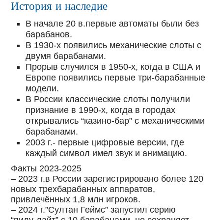
История и наследие
В начале 20 в.первые автоматы были без
барабанов.
В 1930‑х появились механические слоты с
двумя барабанами.
Прорыв случился в 1950‑х, когда в США и
Европе появились первые три‑барабанные
модели.
В России классические слоты получили
признание в 1990‑х, когда в городах
открывались “казино‑бар” с механическими
барабанами.
2003 г.- первые цифровые версии, где
каждый символ имел звук и анимацию.
Факты 2023‑2025
– 2023 г.в России зарегистрировано более 120
новых трехбарабанных аппаратов,
привлечённых 1,8 млн игроков.
– 2024 г.”Султан Геймс” запустил серию