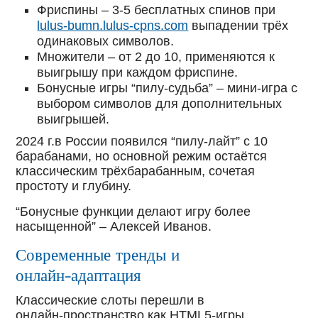
Фриспины – 3-5 бесплатных спинов при
lulus-bumn.lulus-cpns.com
выпадении трёх
одинаковых символов.
Множители – от 2 до 10, применяются к
выигрышу при каждом фриспине.
Бонусные игры “пилу‑судьба” – мини‑игра с
выбором символов для дополнительных
выигрышей.
2024 г.в России появился “пилу‑лайт” с 10
барабанами, но основной режим остаётся
классическим трёхбарабанным, сочетая
простоту и глубину.
“Бонусные функции делают игру более
насыщенной” – Алексей Иванов.
Современные тренды и
онлайн‑адаптация
Классические слоты перешли в
онлайн‑пространство как HTML5‑игры,