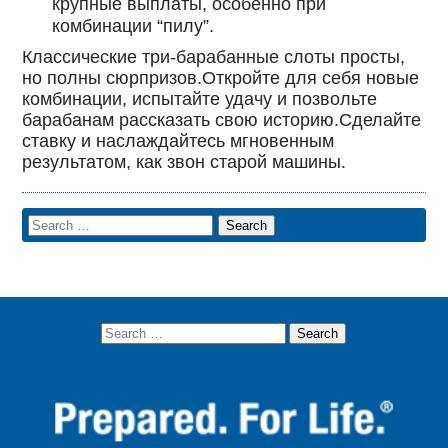
крупные выплаты, особенно при
комбинации “пилу”.
Классические три‑барабанные слоты просты,
но полны сюрпризов.Откройте для себя новые
комбинации, испытайте удачу и позвольте
барабанам рассказать свою историю.Сделайте
ставку и наслаждайтесь мгновенным
результатом, как звон старой машины.