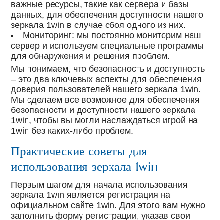
важные ресурсы, такие как сервера и базы
данных, для обеспечения доступности нашего
зеркала 1win в случае сбоя одного из них.
Мониторинг: мы постоянно мониторим наш
сервер и используем специальные программы
для обнаружения и решения проблем.
Мы понимаем, что безопасность и доступность
– это два ключевых аспекты для обеспечения
доверия пользователей нашего зеркала 1win.
Мы сделаем все возможное для обеспечения
безопасности и доступности нашего зеркала
1win, чтобы вы могли наслаждаться игрой на
1win без каких-либо проблем.
Практические советы для
использования зеркала 1win
Первым шагом для начала использования
зеркала 1win является регистрация на
официальном сайте 1win. Для этого вам нужно
заполнить форму регистрации, указав свои