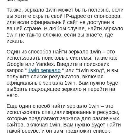
Также, зеркало 1win может быть полезно, если
вы хотите скрыть свой IP-адрес от спонсоров,
или если официальный сайт не доступен в
вашей стране. В любом случае, найти зеркало
1win не так-то сложно, если вы знаете, где
искать.
Один из способов найти зеркало 1win – это
использовать поисковые системы, такие как
Google или Yandex. Введите в поисковик
запрос ”
1win зеркало
” или “1win вход”, и вы
получите список результатов, включая
официальные зеркала 1win. Вам нужно будет
выбрать подходящее зеркало и перейти на
него.
Еще один способ найти зеркало 1win – это
использовать специализированные ресурсы,
которые предлагают зеркала для различных
сайтов, включая 1win. Вам нужно будет найти
такой ресурс, и он вам предложит список