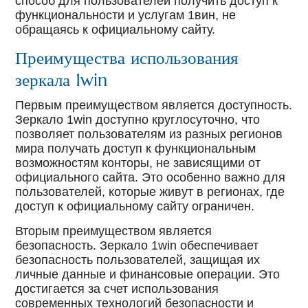
способ для пользователей получить доступ к
функциональности и услугам 1вин, не
обращаясь к официальному сайту.
Преимущества использования
зеркала 1win
Первым преимуществом является доступность.
Зеркало 1win доступно круглосуточно, что
позволяет пользователям из разных регионов
мира получать доступ к функциональным
возможностям конторы, не зависящими от
официального сайта. Это особенно важно для
пользователей, которые живут в регионах, где
доступ к официальному сайту ограничен.
Вторым преимуществом является
безопасность. Зеркало 1win обеспечивает
безопасность пользователей, защищая их
личные данные и финансовые операции. Это
достигается за счет использования
современных технологий безопасности и