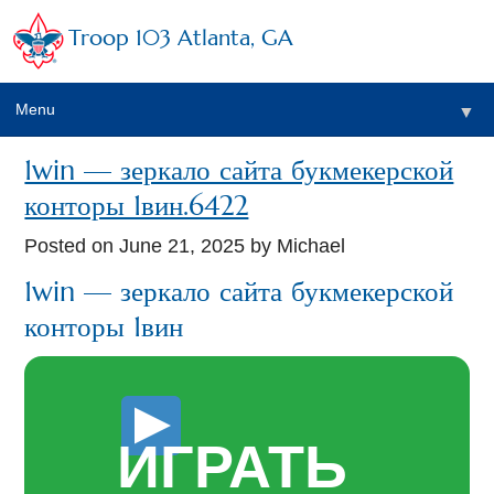
Troop 103 Atlanta, GA
Menu
▼
1win — зеркало сайта букмекерской
конторы 1вин.6422
Posted on
June 21, 2025
by Michael
1win — зеркало сайта букмекерской
конторы 1вин
ИГРАТЬ