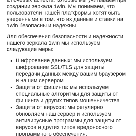
ключевых аспекта, которые мы учитываем при
создании зеркала 1win. Мы понимаем, что
пользователи нашей платформы хотят быть
уверенными в том, что их данные и ставки на
1win безопасны и надежны.
Для обеспечения безопасности и надежности
нашего зеркала 1win мы используем
следующие меры:
Шифрование данных: мы используем
шифрование SSL/TLS для защиты
передачи данных между вашим браузером
и нашим сервером.
Защита от фишинга: мы используем
специальные алгоритмы для защиты от
фишинга и других типов мошенничества.
Защита от вирусов: мы регулярно
обновляем наш сервер и используем
антивирусные программы для защиты от
вирусов и других типов вредоносного
программного обеспечения.