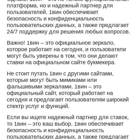
платформа, но и надежный партнер для
пользователей. 1вин обеспечивает
безопасность и конфиденциальность
пользовательских данных, а также предлагает
24/7 поддержку для решения любых вопросов.
Важно! 1вин – это официальное зеркало,
которое работает на сегодня, и пользователи
могут быть уверены в том, что они делают
ставки на официальном сайте букмекера.
Не стоит путать 1вин с другими сайтами,
которые могут быть мимиками или
фальшивыми зеркалами. 1вин – это
официальный сайт, который работает на
сегодня и предлагает пользователям широкий
спектр услуг и функций.
Если вы ищете надежный партнер для ставок,
то 1вин – это ваш выбор. 1вин обеспечивает
безопасность и конфиденциальность
пользовательских данных, а также предлагает