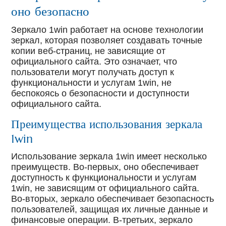
оно безопасно
Зеркало 1win работает на основе технологии
зеркал, которая позволяет создавать точные
копии веб-страниц, не зависящие от
официального сайта. Это означает, что
пользователи могут получать доступ к
функциональности и услугам 1win, не
беспокоясь о безопасности и доступности
официального сайта.
Преимущества использования зеркала
1win
Использование зеркала 1win имеет несколько
преимуществ. Во-первых, оно обеспечивает
доступность к функциональности и услугам
1win, не зависящим от официального сайта.
Во-вторых, зеркало обеспечивает безопасность
пользователей, защищая их личные данные и
финансовые операции. В-третьих, зеркало