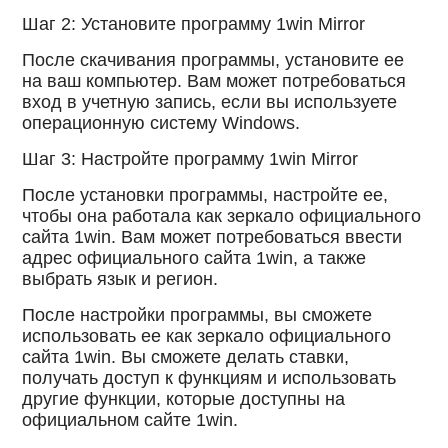
Шаг 2: Установите программу 1win Mirror
После скачивания программы, установите ее
на ваш компьютер. Вам может потребоваться
вход в учетную запись, если вы используете
операционную систему Windows.
Шаг 3: Настройте программу 1win Mirror
После установки программы, настройте ее,
чтобы она работала как зеркало официального
сайта 1win. Вам может потребоваться ввести
адрес официального сайта 1win, а также
выбрать язык и регион.
После настройки программы, вы сможете
использовать ее как зеркало официального
сайта 1win. Вы сможете делать ставки,
получать доступ к функциям и использовать
другие функции, которые доступны на
официальном сайте 1win.