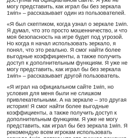
доступны на официальном сайте. Я уже не
могу представить, как играл бы без зеркала
1win» – рассказывает один из пользователей.
«Я был скептиком, когда узнал о зеркале 1win.
Я думал, что это просто мошенничество, и что
моя безопасность на игре будет под угрозой.
Но когда я начал использовать зеркало, я
понял, что это реально. Я смог найти более
выгодные коэффициенты, а также получить
доступ к дополнительным функциям. Я уже не
могу представить, как играл бы без зеркала
1win» – рассказывает другой пользователь.
«Я играл на официальном сайте 1win, но
условия для меня были не слишком
привлекательными. А на зеркале – это другая
история! Я смог найти более выгодные
коэффициенты, а также получить доступ к
дополнительным функциям. Я уже не могу
представить, как играл бы без зеркала 1win. Я
рекомендую всем игрокам использовать