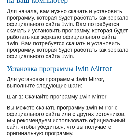
на ваш компьютер
Для начала, вам нужно скачать и установить
программу, которая будет работать как зеркало
официального сайта 1win. Вам потребуется
скачать и установить программу, которая будет
работать как зеркало официального сайта
1win. Вам потребуется скачать и установить
программу, которая будет работать как зеркало
официального сайта 1win.
Установка программы 1win Mirror
Для установки программы 1win Mirror,
выполните следующие шаги:
Шаг 1: Скачайте программу 1win Mirror
Вы можете скачать программу 1win Mirror с
официального сайта или с других источников.
Мы рекомендуем использовать официальный
сайт, чтобы убедиться, что вы получаете
оригинальную программу.