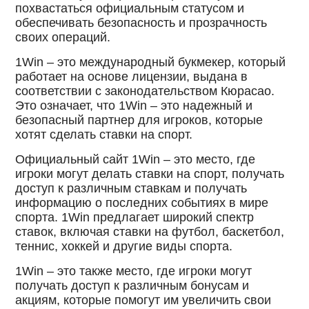
похвастаться официальным статусом и
обеспечивать безопасность и прозрачность
своих операций.
1Win – это международный букмекер, который
работает на основе лицензии, выдана в
соответствии с законодательством Кюрасао.
Это означает, что 1Win – это надежный и
безопасный партнер для игроков, которые
хотят сделать ставки на спорт.
Официальный сайт 1Win – это место, где
игроки могут делать ставки на спорт, получать
доступ к различным ставкам и получать
информацию о последних событиях в мире
спорта. 1Win предлагает широкий спектр
ставок, включая ставки на футбол, баскетбол,
теннис, хоккей и другие виды спорта.
1Win – это также место, где игроки могут
получать доступ к различным бонусам и
акциям, которые помогут им увеличить свои