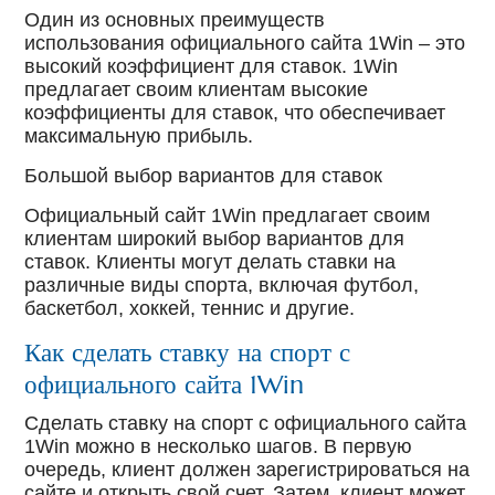
Один из основных преимуществ
использования официального сайта 1Win – это
высокий коэффициент для ставок. 1Win
предлагает своим клиентам высокие
коэффициенты для ставок, что обеспечивает
максимальную прибыль.
Большой выбор вариантов для ставок
Официальный сайт 1Win предлагает своим
клиентам широкий выбор вариантов для
ставок. Клиенты могут делать ставки на
различные виды спорта, включая футбол,
баскетбол, хоккей, теннис и другие.
Как сделать ставку на спорт с
официального сайта 1Win
Сделать ставку на спорт с официального сайта
1Win можно в несколько шагов. В первую
очередь, клиент должен зарегистрироваться на
сайте и открыть свой счет. Затем, клиент может