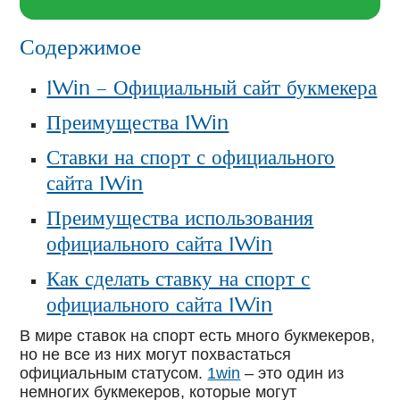
Содержимое
1Win – Официальный сайт букмекера
Преимущества 1Win
Ставки на спорт с официального
сайта 1Win
Преимущества использования
официального сайта 1Win
Как сделать ставку на спорт с
официального сайта 1Win
В мире ставок на спорт есть много букмекеров,
но не все из них могут похвастаться
официальным статусом.
1win
– это один из
немногих букмекеров, которые могут