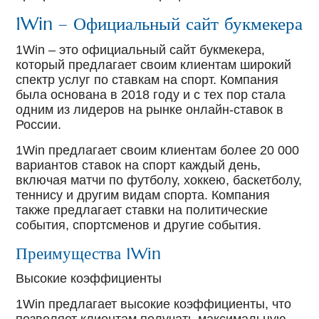
1Win – Официальный сайт букмекера
1Win – это официальный сайт букмекера,
который предлагает своим клиентам широкий
спектр услуг по ставкам на спорт. Компания
была основана в 2018 году и с тех пор стала
одним из лидеров на рынке онлайн-ставок в
России.
1Win предлагает своим клиентам более 20 000
вариантов ставок на спорт каждый день,
включая матчи по футболу, хоккею, баскетболу,
теннису и другим видам спорта. Компания
также предлагает ставки на политические
события, спортсменов и другие события.
Преимущества 1Win
Высокие коэффициенты
1Win предлагает высокие коэффициенты, что