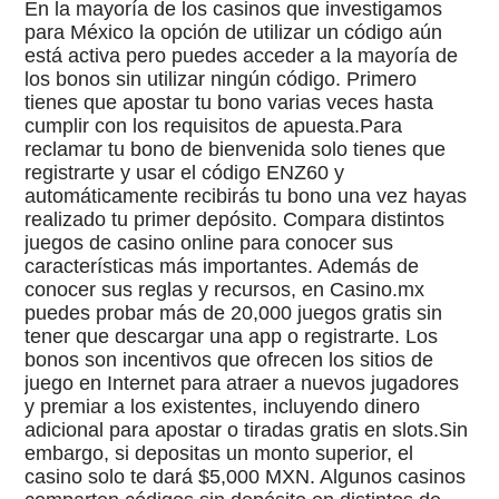
En la mayoría de los casinos que investigamos
para México la opción de utilizar un código aún
está activa pero puedes acceder a la mayoría de
los bonos sin utilizar ningún código. Primero
tienes que apostar tu bono varias veces hasta
cumplir con los requisitos de apuesta.Para
reclamar tu bono de bienvenida solo tienes que
registrarte y usar el código ENZ60 y
automáticamente recibirás tu bono una vez hayas
realizado tu primer depósito. Compara distintos
juegos de casino online para conocer sus
características más importantes. Además de
conocer sus reglas y recursos, en Casino.mx
puedes probar más de 20,000 juegos gratis sin
tener que descargar una app o registrarte. Los
bonos son incentivos que ofrecen los sitios de
juego en Internet para atraer a nuevos jugadores
y premiar a los existentes, incluyendo dinero
adicional para apostar o tiradas gratis en slots.Sin
embargo, si depositas un monto superior, el
casino solo te dará $5,000 MXN. Algunos casinos