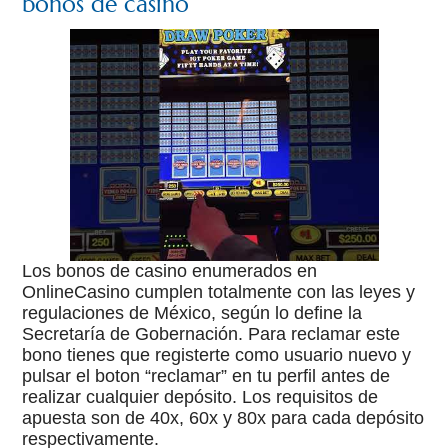
bonos de casino
Los bonos de casino enumerados en
OnlineCasino cumplen totalmente con las leyes y
regulaciones de México, según lo define la
Secretaría de Gobernación. Para reclamar este
bono tienes que registerte como usuario nuevo y
pulsar el boton “reclamar” en tu perfil antes de
realizar cualquier depósito. Los requisitos de
apuesta son de 40x, 60x y 80x para cada depósito
respectivamente.