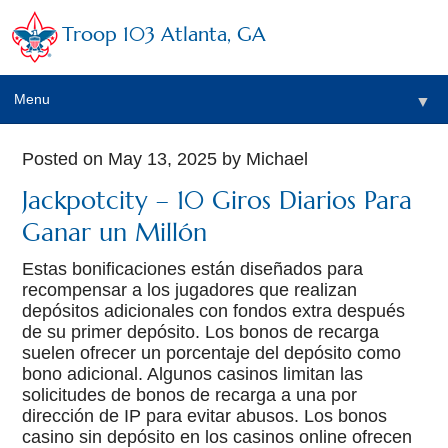
Troop 103 Atlanta, GA
Menu
▼
Posted on
May 13, 2025
by Michael
Jackpotcity – 10 Giros Diarios Para
Ganar un Millón
Estas bonificaciones están diseñados para
recompensar a los jugadores que realizan
depósitos adicionales con fondos extra después
de su primer depósito. Los bonos de recarga
suelen ofrecer un porcentaje del depósito como
bono adicional. Algunos casinos limitan las
solicitudes de bonos de recarga a una por
dirección de IP para evitar abusos. Los bonos
casino sin depósito en los casinos online ofrecen