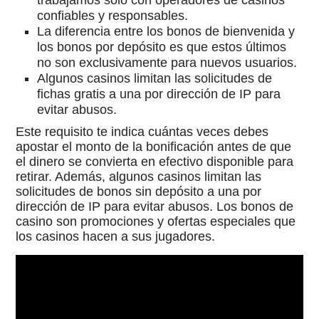
confiables y responsables.
La diferencia entre los bonos de bienvenida y
los bonos por depósito es que estos últimos
no son exclusivamente para nuevos usuarios.
Algunos casinos limitan las solicitudes de
fichas gratis a una por dirección de IP para
evitar abusos.
Este requisito te indica cuántas veces debes
apostar el monto de la bonificación antes de que
el dinero se convierta en efectivo disponible para
retirar. Además, algunos casinos limitan las
solicitudes de bonos sin depósito a una por
dirección de IP para evitar abusos. Los bonos de
casino son promociones y ofertas especiales que
los casinos hacen a sus jugadores.