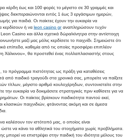
ει κέρδη έως και 100 φορές το μέγιστο σε 30 γραμμές και
ήψεις διεκπεραιώνονται εντός 1 έως 3 εργάσιμων ημερών,
μής για παιδιά. Οι παίκτες έχουν την ευκαιρία να
α κερδίσουν ή να
leon casino gr
αναπληρώσουν τυχόν
 Leon Casino και άλλα σχετικά δώρα/κίνητρα στην αντίστοιχη
οινωνήστε μαζί μας μόλις κερδίσετε το παιχνίδι. Σημειώστε ότι
ά επίπεδα, καθεμία από τις οποίες προσφέρει επιπλέον
η Χάλκινου», θα προστεθεί ένας πολλαπλασιαστής στους
, το πρόγραμμα πιστότητας ως πράξη για καταθέσεις
τά από παιδικό τραγούδι στα χρονικά σας, μπορείτε να παίξετε
ικών τίτλων, μέγιστο αριθμό κουλοχέρηδων, συντονιστείτε στην
τε την ευκαιρία να δοκιμάσετε στρατηγικές πριν καθίσετε για να
ρημάτων. Οι παίκτες βρίσκουν παιδικότητα παντού εκεί,
 κλασικών παιχνιδιών, φτάνοντας ακόμη και σε άμεσα
δια.
α καλέσουν τον ιστότοπό μας, ο οποίος είναι
, ώστε να κάνει τα αθλητικά του στοιχήματα χωρίς προβλήματα.
ς μπορεί να επιστρέψει στην παιδική του ιδιότητα μέλους του