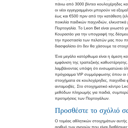
πάνω από 3000 βίντεο κουλοχέρηδες και 
οι νέοι εγγεγραμμένοι μπορούν να εξομα
έως και €500 πριν από την κατάθεση (ελ
ποικιλία παιδικών παιχνιδιών, ελκυστικά
Πορτογαλία. Το Leon Bet είναι γνωστό γι
Κουρασάο για την υπογραφή της δέσμευ
την προστασία των πελατών μας που πηγ
διασφαλίσει ότι δεν θα χάσουμε τα στοιχ
Ένα μεγάλο κατόρθωμα είναι η άμεση κα
εμφάνιση της τραπεζικής καθυστέρησης. 
λαμβάνοντας υπόψη ότι ενσωματώνει όλα
πρόγραμμα VIP συμμόρφωσης όπου οι πα
στοιχήματα σε κουλοχέρηδες, παιχνίδια
ανταμοιβές. Στο στοιχηματικό κέντρο Leon
μεθόδων πληρωμής για παιδιά, συμπερι
προτιμήσεις των Πορτογάλων.
Προσθέστε το σχόλιό σ
Ο τομέας αθλητικών στοιχημάτων αυτής τ
αριθμό των αγορών που είναι διαθέσιμε