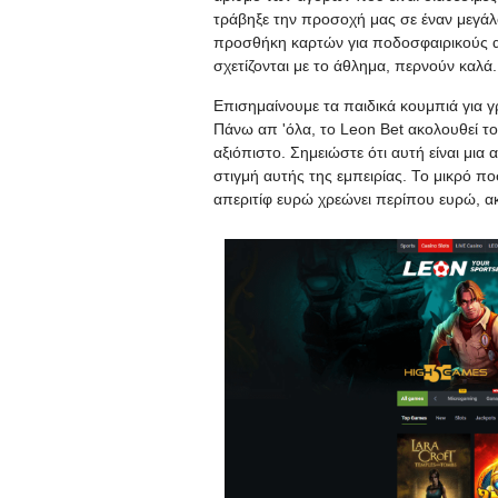
τράβηξε την προσοχή μας σε έναν μεγάλ
προσθήκη καρτών για ποδοσφαιρικούς αγ
σχετίζονται με το άθλημα, περνούν καλά.
Επισημαίνουμε τα παιδικά κουμπιά για
Πάνω απ 'όλα, το Leon Bet ακολουθεί του
αξιόπιστο. Σημειώστε ότι αυτή είναι μι
στιγμή αυτής της εμπειρίας. Το μικρό π
απεριτίφ ευρώ χρεώνει περίπου ευρώ, α