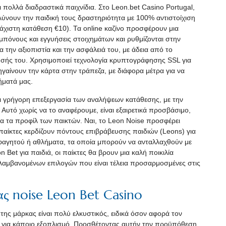
πολλά διαδραστικά παιχνίδια. Στο Leon.bet Casino Portugal,
λύνουν την παιδική τους δραστηριότητα με 100% αντιστοίχιση
άχιστη κατάθεση €10). Τα online καζίνο προσφέρουν μια
 μπόνους και εγγυήσεις στοιχημάτων και ρυθμίζονται στην
α την αξιοπιστία και την ασφάλειά του, με άδεια από το
σής του. Χρησιμοποιεί τεχνολογία κρυπτογράφησης SSL για
αίνουν την κάρτα στην τράπεζα, με διάφορα μέτρα για να
ήματά μας.
ι γρήγορη επεξεργασία των αναλήψεων κατάθεσης, με την
Αυτό χωρίς να το αναφέρουμε, είναι εξαιρετικά προσβάσιμο,
 τα προφίλ των παικτών. Ναι, το Leon Noise προσφέρει
ίκτες κερδίζουν πόντους επιβράβευσης παιδιών (Leons) για
 φαγητού ή αθλήματα, τα οποία μπορούν να ανταλλαχθούν με
 Bet για παιδιά, οι παίκτες θα βρουν μια καλή ποικιλία
λαμβανομένων επιλογών που είναι τέλεια προσαρμοσμένες στις
ας noise Leon Bet Casino
ης μάρκας είναι πολύ ελκυστικός, ειδικά όσον αφορά τον
ς για κάποιο εξοπλισμό. Προσθέτοντας αυτήν την προϋπόθεση,