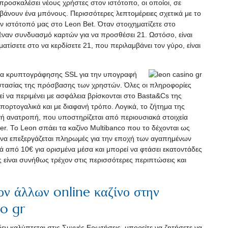
ροσκαλέσει νέους χρήστες στον ιστότοπο, οι οποίοι, σε
βάνουν ένα μπόνους. Περισσότερες λεπτομέρειες σχετικά με το
ον ιστότοπό μας στο Leon Bet. Όταν στοιχηματίζετε στο
ι έναν συνδυασμό καρτών για να προσθέσει 21. Ωστόσο, είναι
ματίσετε στο να κερδίσετε 21, που περιλαμβάνει τον γύρο, είναι
λα κρυπτογράφησης SSL για την υπογραφή
στασίας της πρόσβασης των χρηστών. Όλες οι πληροφορίες
εί να περιμένει με ασφάλεια βρίσκονται στο Basta&Cs της
πορτογαλικά και με διαφανή τρόπο. Λογικά, το ζήτημα της
ργή ανατροπή, που υποστηρίζεται από περιουσιακά στοιχεία
ager. Το Leon σπάει τα καζίνο Multibanco που το δέχονται ως
 να επεξεργάζεται πληρωμές για την εποχή των αγαπημένων
ά από 10€ για ορισμένα μέσα και μπορεί να φτάσει εκατοντάδες
ές είναι συνήθως τρέχον στις περισσότερες περιπτώσεις και
ον άλλων online καζίνο στην
no gr
δεν καλύπτεται στις Συχνές Ερωτήσεις, μπορείτε να ζητήσετε να