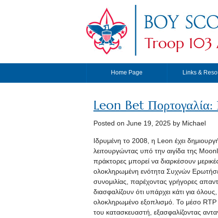
Troop 103 
Home Page
Links & Reso
Leon Bet Πορτογαλία:
Posted on
June 19, 2025
by Michael
Ιδρυμένη το 2008, η Leon έχει δημιουργ
λειτουργώντας υπό την αιγίδα της Moon
πράκτορες μπορεί να διαρκέσουν μερικές 
ολοκληρωμένη ενότητα Συχνών Ερωτήσεω
συνομιλίας, παρέχοντας γρήγορες απαντ
διασφαλίζουν ότι υπάρχει κάτι για όλους
ολοκληρωμένο εξοπλισμό. Το μέσο RTP 
του κατασκευαστή, εξασφαλίζοντας ανταγ