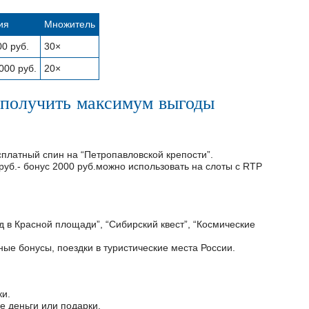
ия
Множитель
0 руб.
30×
000 руб.
20×
 получить максимум выгоды
сплатный спин на “Петропавловской крепости”.
руб.- бонус 2000 руб.можно использовать на слоты с RTP
д в Красной площади”, “Сибирский квест”, “Космические
ые бонусы, поездки в туристические места России.
ки.
 деньги или подарки.