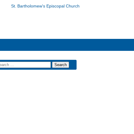
St. Bartholomew's Episcopal Church