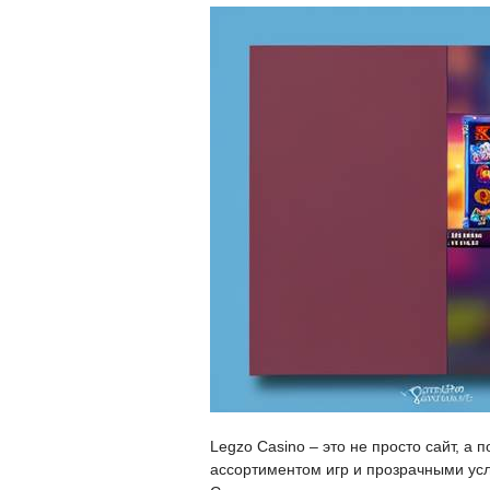
Legzo Casino – это не просто сайт, а
ассортиментом игр и прозрачными ус