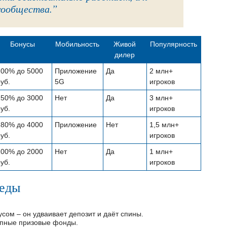
сообщества.”
Бонусы
Мобильность
Живой
Популярность
дилер
200% до 5000
Приложение
Да
2 млн+
уб.
5G
игроков
150% до 3000
Нет
Да
3 млн+
уб.
игроков
180% до 4000
Приложение
Нет
1,5 млн+
уб.
игроков
100% до 2000
Нет
Да
1 млн+
уб.
игроков
беды
сом – он удваивает депозит и даёт спины.
рупные призовые фонды.