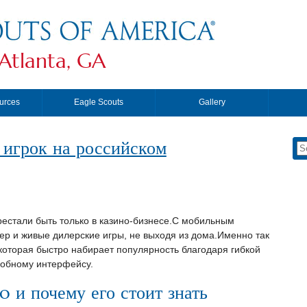
Atlanta, GA
urces
Eagle Scouts
Gallery
 игрок на российском
рестали быть только в казино‑бизнесе.С мобильным
кер и живые дилерские игры, не выходя из дома.Именно так
которая быстро набирает популярность благодаря гибкой
добному интерфейсу.
o и почему его стоит знать