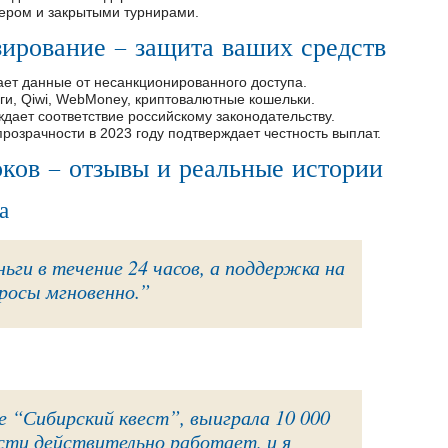
ером и закрытыми турнирами.
зирование – защита ваших средств
т данные от несанкционированного доступа.
ги, Qiwi, WebMoney, криптовалютные кошельки.
дает соответствие российскому законодательству.
озрачности в 2023 году подтверждает честность выплат.
ков – отзывы и реальные истории
а
ги в течение 24 часов, а поддержка на
росы мгновенно.”
е “Сибирский квест”, выиграла 10 000
сти действительно работает, и я