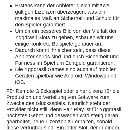
Erstens kann der Anbieter gleich mit zwei
gültigen Lizenzen überzeugen, was ein
maximales Maß an Sicherheit und Schutz für
den Spieler garantiert.
Um dir ein besseres Bild von der Vielfalt der
Yggdrasil Slots zu geben, schauen wir uns
einige konkrete Beispiele genauer an.
Dadurch könnt ihr sicher sein, dass diese
Anbieter seriös sind und euch Sicherheit und
Fairness im Spiel um Echtgeld garantieren.
Die Yggdrasil Games sind auch auf mobilen
Geräten spielbar wie Android, Windows und
iOS.
Für Remote Glücksspiel oder einer Lizenz für die
Produktion und Verteilung von Software zum
Zwecke des Glücksspiels. Natürlich steht der
Provider nicht still, denn Fair Play ist für Yggdrasil
höchstes Gebot und deswegen wird stetig daran
gearbeitet, neue Lizenzen zu erhalten, sobald
diese verfügbar sind. Ein jeder Slot, der in einem