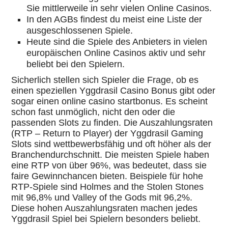
Sie mittlerweile in sehr vielen Online Casinos.
In den AGBs findest du meist eine Liste der
ausgeschlossenen Spiele.
Heute sind die Spiele des Anbieters in vielen
europäischen Online Casinos aktiv und sehr
beliebt bei den Spielern.
Sicherlich stellen sich Spieler die Frage, ob es
einen speziellen Yggdrasil Casino Bonus gibt oder
sogar einen online casino startbonus. Es scheint
schon fast unmöglich, nicht den oder die
passenden Slots zu finden. Die Auszahlungsraten
(RTP – Return to Player) der Yggdrasil Gaming
Slots sind wettbewerbsfähig und oft höher als der
Branchendurchschnitt. Die meisten Spiele haben
eine RTP von über 96%, was bedeutet, dass sie
faire Gewinnchancen bieten. Beispiele für hohe
RTP-Spiele sind Holmes and the Stolen Stones
mit 96,8% und Valley of the Gods mit 96,2%.
Diese hohen Auszahlungsraten machen jedes
Yggdrasil Spiel bei Spielern besonders beliebt.