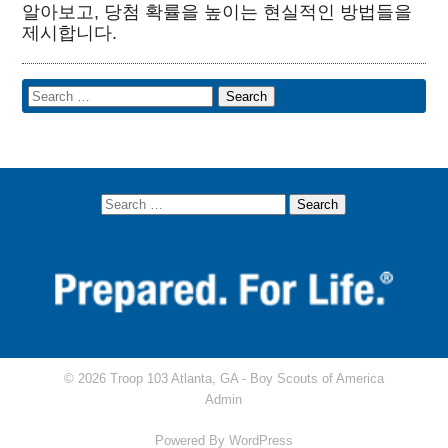
알아보고, 당첨 확률을 높이는 현실적인 방법들을
제시합니다.
© 2026 Troop 103 Atlanta, GA -
Boy Scouts of America
Admin
Powered By
WordPress