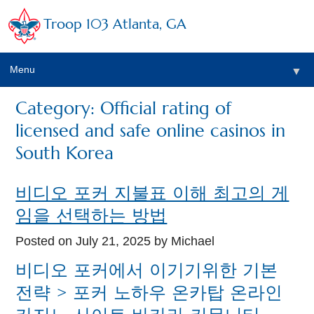
Troop 103 Atlanta, GA
Menu
▼
Category: Official rating of
licensed and safe online casinos in
South Korea
비디오 포커 지불표 이해 최고의 게
임을 선택하는 방법
Posted on
July 21, 2025
by Michael
비디오 포커에서 이기기위한 기본
전략 > 포커 노하우 온카탑 온라인