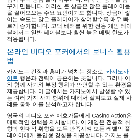
꾸게 만듭니다. 이러한 큰 상금은 많은 플레이어들
을 끌어모으는 주요 요인이기도 합니다. 상금이 쌓
이는 속도는 많은 플레이어가 참여할수록 매우 빠
르게 증가합니다. 고액 베터를 위한 전용 게임 테이
블에서는 일반 테이블보다 훨씬 높은 베팅 한도가
적용됩니다.
온라인 비디오 포커에서의 보너스 활용
법
카지노는 긴장과 흥미가 넘치는 장소로,
카지노사
이트
행운과 전략이 공존하는 곳입니다. 그러나 이
와 함께 사기와 부정 행위가 만연할 수 있는 환경을
제공합니다. 이 글에서는 카지노에서 발생할 수 있
는 여러 가지 사기 행위에 대해서 살펴보고 실제 사
례를 통해 이를 분석하고자 합니다.
영국의 비디오 포커 애호가들에게 Casino Action은
매력적인 선택을 제시합니다. 이 게임은 전통적 취
향과 현대적 취향을 모두 만족시켜 모든 레벨의 플
레이어에게 몰입형 경험을 제공합니다. 카지노 룰