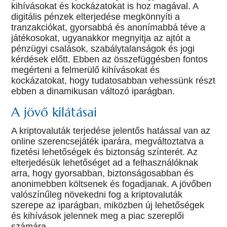
kihívásokat és kockázatokat is hoz magával. A
digitális pénzek elterjedése megkönnyíti a
tranzakciókat, gyorsabbá és anonímabbá téve a
játékosokat, ugyanakkor megnyitja az ajtót a
pénzügyi csalások, szabálytalanságok és jogi
kérdések előtt. Ebben az összefüggésben fontos
megérteni a felmerülő kihívásokat és
kockázatokat, hogy tudatosabban vehessünk részt
ebben a dinamikusan változó iparágban.
A jövő kilátásai
A kriptovaluták terjedése jelentős hatással van az
online szerencsejáték iparára, megváltoztatva a
fizetési lehetőségek és biztonság színterét. Az
elterjedésük lehetőséget ad a felhasználóknak
arra, hogy gyorsabban, biztonságosabban és
anonimebben költsenek és fogadjanak. A jövőben
valószínűleg növekedni fog a kriptovaluták
szerepe az iparágban, miközben új lehetőségek
és kihívások jelennek meg a piac szereplői
számára.