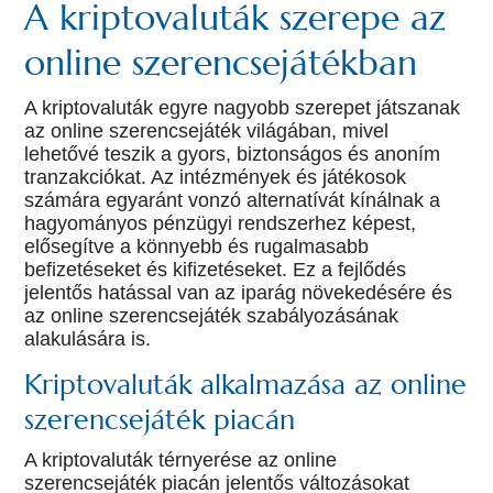
A kriptovaluták szerepe az
online szerencsejátékban
A kriptovaluták egyre nagyobb szerepet játszanak
az online szerencsejáték világában, mivel
lehetővé teszik a gyors, biztonságos és anoním
tranzakciókat. Az intézmények és játékosok
számára egyaránt vonzó alternatívát kínálnak a
hagyományos pénzügyi rendszerhez képest,
elősegítve a könnyebb és rugalmasabb
befizetéseket és kifizetéseket. Ez a fejlődés
jelentős hatással van az iparág növekedésére és
az online szerencsejáték szabályozásának
alakulására is.
Kriptovaluták alkalmazása az online
szerencsejáték piacán
A kriptovaluták térnyerése az online
szerencsejáték piacán jelentős változásokat