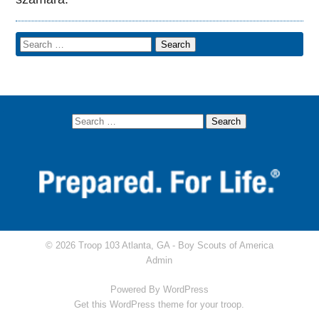
© 2026 Troop 103 Atlanta, GA -
Boy Scouts of America
Admin
Powered By
WordPress
Get this WordPress theme for your troop.