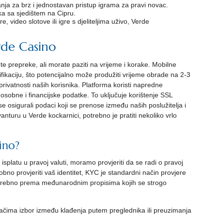
anja za brz i jednostavan pristup igrama za pravi novac.
ka sa sjedištem na Cipru.
re, video slotove ili igre s djeliteljima uživo, Verde
rde Casino
te prepreke, ali morate paziti na vrijeme i korake. Mobilne
fikaciju, što potencijalno može produžiti vrijeme obrade na 2-3
i privatnosti naših korisnika. Platforma koristi napredne
ve osobne i financijske podatke. To uključuje korištenje SSL
se osigurali podaci koji se prenose između naših poslužitelja i
anturu u Verde kockarnici, potrebno je pratiti nekoliko vrlo
ino?
isplatu u pravoj valuti, moramo provjeriti da se radi o pravoj
o provjeriti vaš identitet, KYC je standardni način provjere
potrebno prema međunarodnim propisima kojih se strogo
ačima izbor između klađenja putem preglednika ili preuzimanja