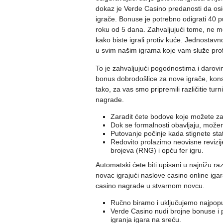
dokaz je Verde Casino predanosti da osi
igrače. Bonuse je potrebno odigrati 40 pu
roku od 5 dana. Zahvaljujući tome, ne mora
kako biste igrali protiv kuće. Jednostavno
u svim našim igrama koje vam služe profe
To je zahvaljujući pogodnostima i darovi
bonus dobrodošlice za nove igrače, konst
tako, za vas smo pripremili različitie turn
nagrade.
Zaradit ćete bodove koje možete za
Dok se formalnosti obavljaju, može
Putovanje počinje kada stignete sta
Redovito prolazimo neovisne revizije
brojeva (RNG) i opću fer igru.
Automatski ćete biti upisani u najnižu ra
novac igrajući naslove casino online iga
casino nagrade u stvarnom novcu.
Ručno biramo i uključujemo najpopul
Verde Casino nudi brojne bonuse i 
igranja igara na sreću.