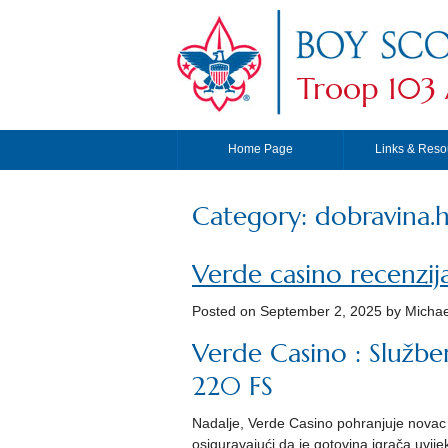
Troop 103 
Home Page
Links & Reso
Category: dobravina.h
Verde casino recenzij
Posted on
September 2, 2025
by Michae
Verde Casino : Služb
220 FS
Nadalje, Verde Casino pohranjuje novac 
osiguravajući da je gotovina igrača uvij