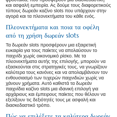
και ασφαλή εμπειρία. Ας δούμε τους διαφορετικούς
τύπους δωρεάν καζίνο slots που υπάρχουν στην
αγορά και τα πλεονεκτήματα του κάθε ενός.
Πλεονεκτήματα και ποια τα οφέλη
από τη χρήση δωρεάν slots
Τα δωρεάν slots προσφέρουν μια εξαιρετική
ευκαιρία για τους παίκτες να απολαύσουν το
παιχνίδι χωρίς οικονομικό ρίσκο. Με τα
πλεονεκτήματα αυτής της επιλογής, μπορούν να
εξασκούνται στις στρατηγικές τους, να γνωρίζουν
καλύτερα τους κανόνες και να απολαμβάνουν τον
ενθουσιασμό των τυχερών παιχνιδιών χωρίς να
χάνουν χρήματα. Αυτό καθιστά τα δωρεάν
παιχνίδια καζίνο slots μια ιδανική επιλογή για
αρχάριους και έμπειρους παίκτες που θέλουν να
εξελίξουν τις δεξιότητές τους με ασφαλή και
διασκεδαστικό τρόπο.
Πώς να επιλέξετε τα καλύτερα δωρεάν