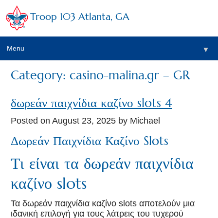
Troop 103 Atlanta, GA
Menu
▼
Category: casino-malina.gr – GR
δωρεάν παιχνίδια καζίνο slots 4
Posted on
August 23, 2025
by Michael
Δωρεάν Παιχνίδια Καζίνο Slots
Τι είναι τα δωρεάν παιχνίδια
καζίνο slots
Τα δωρεάν παιχνίδια καζίνο slots αποτελούν μια
ιδανική επιλογή για τους λάτρεις του τυχερού