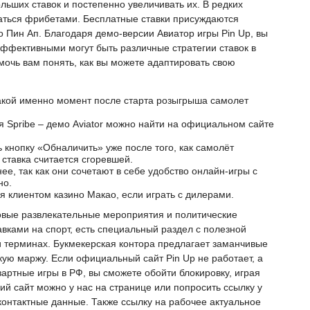
льших ставок и постепенно увеличивать их. В редких
ваться фрибетами. Бесплатные ставки присуждаются
 Пин Ап. Благодаря демо-версии Авиатор игры Pin Up, вы
эффективными могут быть различные стратегии ставок в
мочь вам понять, как вы можете адаптировать свою
 какой именно момент после старта розыгрыша самолет
 Spribe – демо Aviator можно найти на официальном сайте
 кнопку «Обналичить» уже после того, как самолёт
 ставка считается сгоревшей.
ее, так как они сочетают в себе удобство онлайн-игры с
но.
я клиентом казино Макао, если играть с дилерами.
овые развлекательные мероприятия и политические
тавками на спорт, есть специальный раздел с полезной
 терминах. Букмекерская контора предлагает заманчивые
ую маржу. Если официальный сайт Pin Up не работает, а
азартные игры в РФ, вы сможете обойти блокировку, играя
ий сайт можно у нас на странице или попросить ссылку у
контактные данные. Также ссылку на рабочее актуальное