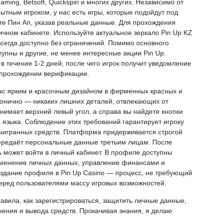
aming, Betsoft, Quickspin и многих других. Независимо от
пытным игроком, у нас есть игры, которые подойдут под
йте Пин Ап, указав реальные данные. Для прохождения
ичном кабинете. Используйте актуальное зеркало Pin Up KZ
сегда доступно без ограничений. Помимо основного
упны и другие, не менее интересные акции Pin Up.
в течение 1-2 дней, после чего игрок получит уведомление
 прохождении верификации.
вас ярким и красочным дизайном в фирменных красных и
аконично — никаких лишних деталей, отвлекающих от
нимает верхний левый угол, а справа вы найдете кнопки
а языка. Соблюдение этих требований гарантирует игроку
выигранных средств. Платформа придерживается строгой
ередаёт персональные данные третьим лицам. После
 может войти в личный кабинет. В профиле доступны
менение личных данных, управление финансами и
здание профиля в Pin Up Casino — процесс, не требующий
еред пользователями массу игровых возможностей.
авила, как зарегистрироваться, защитить личные данные,
ения и вывода средств. Прокачивая знания, я делаю