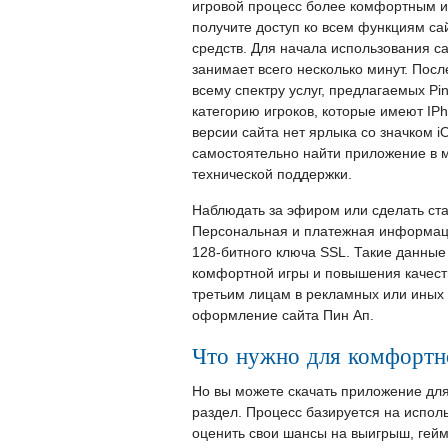
игровой процесс более комфортным и
получите доступ ко всем функциям сай
средств. Для начала использования с
занимает всего несколько минут. Пос
всему спектру услуг, предлагаемых Pi
категорию игроков, которые имеют IP
версии сайта нет ярлыка со значком i
самостоятельно найти приложение в м
технической поддержки.
Наблюдать за эфиром или сделать ста
Персональная и платежная информац
128-битного ключа SSL. Такие данны
комфортной игры и повышения качест
третьим лицам в рекламных или иных 
оформление сайта Пин Ап.
Что нужно для комфортн
Но вы можете скачать приложение для
раздел. Процесс базируется на испол
оценить свои шансы на выигрыш, гейм