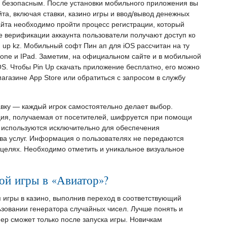
 безопасным. После установки мобильного приложения вы
та, включая ставки, казино игры и ввод/вывод денежных
айта необходимо пройти процесс регистрации, который
ле верификации аккаунта пользователи получают доступ ко
n up kz. Мобильный софт Пин ап для iOS рассчитан на ту
hone и IPad. Заметим, на официальном сайте и в мобильной
OS. Чтобы Pin Up скачать приложение бесплатно, его можно
агазине App Store или обратиться с запросом в службу
вку — каждый игрок самостоятельно делает выбор.
ия, получаемая от посетителей, шифруется при помощи
е используются исключительно для обеспечения
ва услуг. Информация о пользователях не передаются
целях. Необходимо отметить и уникальное визуальное
ой игры в «Авиатор»?
 игры в казино, выполнив переход в соответствующий
ьзовании генератора случайных чисел. Лучше понять и
ер сможет только после запуска игры. Новичкам