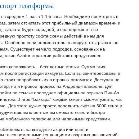
 спорт платформы
 в среднем 1 раз в 1-1,5 часа. Необходимо посмотреть в
 раз, затем отсчитать этот прибыльный диапазон времени и
т, выплата будет солидной, и она перекроет все
редную простоту софта схемы действий в нем для
ы. Особенно если пользователь планирует отыгрывать не
ремя. Существует немало подходов, основанных на
 какие Aviator стратегии работают продуктивнее.
акая возможность – бесплатные ставки. Сумма этих
ам после регистрации аккаунта. Если вы заинтересованы в
но стоит попробовать их в игровых автоматах. Доступен не
ютер, но и игровой процесс на Андроид-телефоне. Для
ерейти по ссылке последнее официальное зеркало Пин-Ап
инетом. В игре “Баккара” каждый клиент сможет узнать, как
ю. Для этого нужно просто пополнить счет на 5000 тенге и
 Будучи нашим клиентом вы сможете легко и быстро
щью мобильного телефона или наличными средствами.
обменивать на выгодные акции или деньги.
пыт с современными тенденциями азартных развлечений.