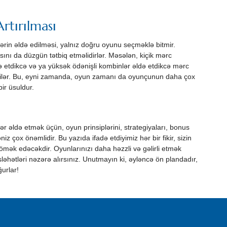
rtırılması
ərin əldə edilməsi, yalnız doğru oyunu seçməklə bitmir.
nı da düzgün tətbiq etməlidirlər. Məsələn, kiçik mərc
 etdikcə və ya yüksək ödənişli kombinlər əldə etdikcə mərc
bilər. Bu, eyni zamanda, oyun zamanı da oyunçunun daha çox
ir üsuldur.
r əldə etmək üçün, oyun prinsiplərini, strategiyaları, bonus
iz çox önəmlidir. Bu yazıda ifadə etdiyimiz hər bir fikir, sizin
mək edəcəkdir. Oyunlarınızı daha həzzli və gəlirli etmək
sləhətləri nəzərə alırsınız. Unutmayın ki, əyləncə ön plandadır,
urlar!