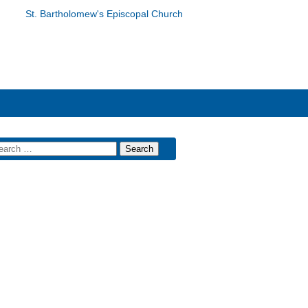
St. Bartholomew's Episcopal Church