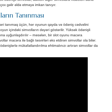
çox gəlir əldə etməyə imkan tanıyır.
lların Tanınması
ləri tanımaq üçün, hər oyunun qayda və ödəniş cədvəlini
yun içindəki simvolların dəyəri göstərilir. Yüksək ödənişli
ına uyğunlaşdırılır – məsələn, bir slot oyunu macəra
lar macəra ilə bağlı təsvirləri əks etdirən simvollar ola bilər.
dənişlərlə mükafatlandırılma ehtimalınızı artıran simvollar da