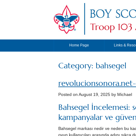
Troop 103 
Home Page
Links & Reso
Category: bahsegel
revolucionsonora.net
Posted on
August 19, 2025
by Michael
Bahsegel İncelemesi: 
kampanyalar ve güve
Bahsegel markası nedir ve neden bu kada
oyun kullanıcıları arasında adını sıkç