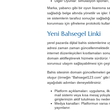
Diğer Oyunlar: simülasyon sporları, 
Marka, yabancı gibi bir oyun lisansına sahi
sağladığı belge altında yönetilir ve işler.
ve sistemlerin tarafsız sonuçlar sağladığın
korunması için şifreleme protokolü kulla
Yeni Bahsegel Linki
yerel pazarda dijital bahis sistemlerine
adresi zaman zaman güncellenmektedir. Y
internet düzenleyicileri kısıtlamaları so
domain aktifleştirerek hizmete sürdürür.
sorunsuz ulaşım sağlayabilmesi için çeşit
Bahis sitesinin domain güncellemeleri gen
oluşur (örneğin “Bahsegel123.com” gibi bir
aşağıdaki adımları deneyebilirsiniz:
Platform açıklamaları: uygulama, ilk
mail sistemi veya kısa mesaj yoluyla 
girişlerinizin aktif tutulması bu neden
Medya kanalları: Platformun varsa 
yayınlanır.