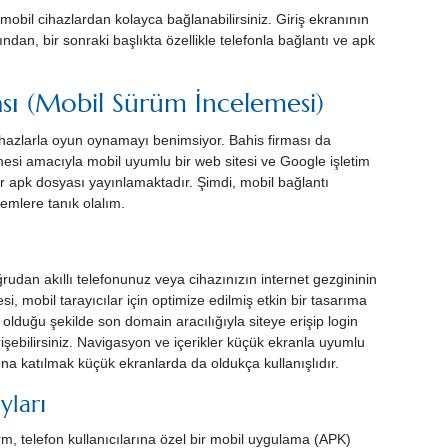
il cihazlardan kolayca bağlanabilirsiniz. Giriş ekranının
ından, bir sonraki başlıkta özellikle telefonla bağlantı ve apk
sı (Mobil Sürüm İncelemesi)
ihazlarla oyun oynamayı benimsiyor. Bahis firması da
lmesi amacıyla mobil uyumlu bir web sitesi ve Google işletim
bir apk dosyası yayınlamaktadır. Şimdi, mobil bağlantı
temlere tanık olalım.
udan akıllı telefonunuz veya cihazınızın internet gezgininin
tesi, mobil tarayıcılar için optimize edilmiş etkin bir tasarıma
olduğu şekilde son domain aracılığıyla siteye erişip login
rişebilirsiniz. Navigasyon ve içerikler küçük ekranla uyumlu
a katılmak küçük ekranlarda da oldukça kullanışlıdır.
yları
form, telefon kullanıcılarına özel bir mobil uygulama (APK)